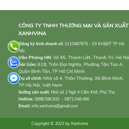
CÔNG TY TNHH THƯƠNG MẠI VÀ SẢN XUẤT
XANHVINA
Đăng ký kinh doanh số
:
0110487876
-
Sở KH&ĐT TP Hà
Nội
Văn Phòng HN
: Số 45, Thanh Liệt, Thanh Trì, Hà Nộ
Sài Gòn:
618, Trần Đại Nghĩa, Phường Tân Tạo A,
Quận Bình Tân, TP Hồ Chí Minh
Nhà số 4, Thôn Thượng, Xã Bình Minh,
Trụ sở chính
:
TP Hà Nội, Việt Nam
Xưởng sản xuất:
Nhà số 2 Ngõ 4 Cẩm Khê, Phú Thọ
Hotline:
0898.596.933 - 0971.048.490
Email:
info.xanhvina@gmail.com
Copyright © 2023 by Xanhvina