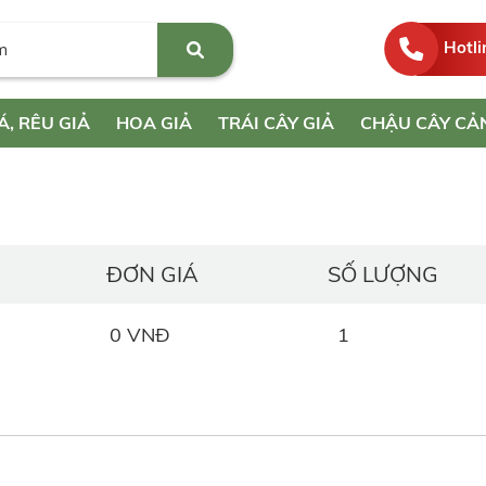
Hotli
Á, RÊU GIẢ
HOA GIẢ
TRÁI CÂY GIẢ
CHẬU CÂY CẢ
ĐƠN GIÁ
SỐ LƯỢNG
0 VNĐ
1