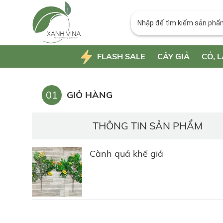
FLASH SALE
CÂY GIẢ
CỎ, L
01
GIỎ HÀNG
THÔNG TIN SẢN PHẨM
Cành quả khế giả