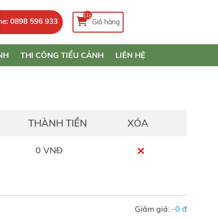
(1)
ne: 0898 596 933
Giỏ hàng
NH
THI CÔNG TIỂU CẢNH
LIÊN HỆ
THÀNH TIỀN
XÓA
0 VNĐ
Giảm giá:
-0 đ