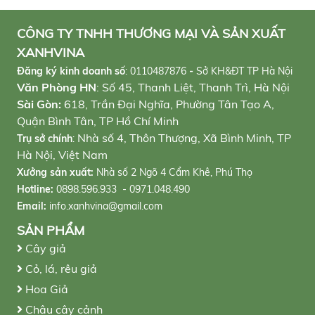
CÔNG TY TNHH THƯƠNG MẠI VÀ SẢN XUẤT
XANHVINA
Đăng ký kinh doanh số
:
0110487876
-
Sở KH&ĐT TP Hà Nội
Văn Phòng HN
: Số 45, Thanh Liệt, Thanh Trì, Hà Nội
Sài Gòn:
618, Trần Đại Nghĩa, Phường Tân Tạo A,
Quận Bình Tân, TP Hồ Chí Minh
Nhà số 4, Thôn Thượng, Xã Bình Minh, TP
Trụ sở chính
:
Hà Nội, Việt Nam
Xưởng sản xuất:
Nhà số 2 Ngõ 4 Cẩm Khê, Phú Thọ
Hotline:
0898.596.933 - 0971.048.490
Email:
info.xanhvina@gmail.com
SẢN PHẨM
Cây giả
Cỏ, lá, rêu giả
Hoa Giả
Chậu cây cảnh