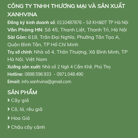
CÔNG TY TNHH THƯƠNG MẠI VÀ SẢN XUẤT
XANHVINA
Đăng ký kinh doanh số
:
0110487876
-
Sở KH&ĐT TP Hà Nội
Văn Phòng HN
: Số 45, Thanh Liệt, Thanh Trì, Hà Nội
Sài Gòn:
618, Trần Đại Nghĩa, Phường Tân Tạo A,
Quận Bình Tân, TP Hồ Chí Minh
Nhà số 4, Thôn Thượng, Xã Bình Minh, TP
Trụ sở chính
:
Hà Nội, Việt Nam
Xưởng sản xuất:
Nhà số 2 Ngõ 4 Cẩm Khê, Phú Thọ
Hotline:
0898.596.933 - 0971.048.490
Email:
info.xanhvina@gmail.com
SẢN PHẨM
Cây giả
Cỏ, lá, rêu giả
Hoa Giả
Chậu cây cảnh