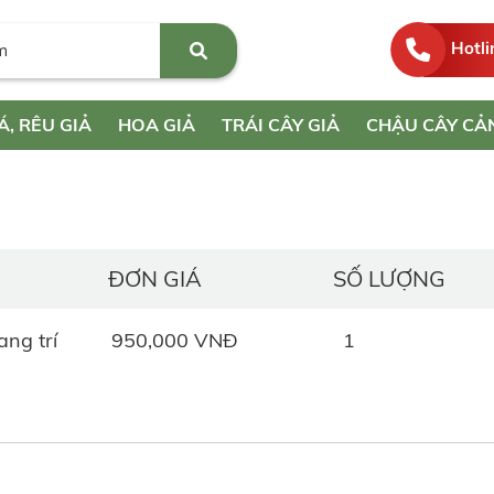
Hotli
Á, RÊU GIẢ
HOA GIẢ
TRÁI CÂY GIẢ
CHẬU CÂY CẢ
ĐƠN GIÁ
SỐ LƯỢNG
ang trí
950,000 VNĐ
1