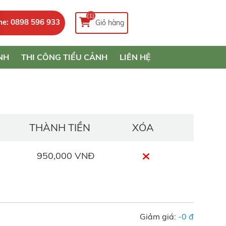
(1)
ne: 0898 596 933
Giỏ hàng
NH
THI CÔNG TIỂU CẢNH
LIÊN HỆ
THÀNH TIỀN
XÓA
950,000 VNĐ
Giảm giá:
-0 đ