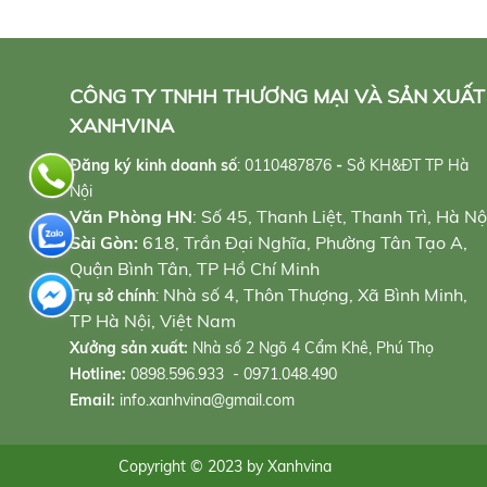
CÔNG TY TNHH THƯƠNG MẠI VÀ SẢN XUẤT
XANHVINA
Đăng ký kinh doanh số
:
0110487876
-
Sở KH&ĐT TP Hà
Nội
Văn Phòng HN
: Số 45, Thanh Liệt, Thanh Trì, Hà Nộ
Sài Gòn:
618, Trần Đại Nghĩa, Phường Tân Tạo A,
Quận Bình Tân, TP Hồ Chí Minh
Nhà số 4, Thôn Thượng, Xã Bình Minh,
Trụ sở chính
:
TP Hà Nội, Việt Nam
Xưởng sản xuất:
Nhà số 2 Ngõ 4 Cẩm Khê, Phú Thọ
Hotline:
0898.596.933 - 0971.048.490
Email:
info.xanhvina@gmail.com
Copyright © 2023 by Xanhvina