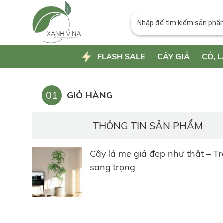
FLASH SALE
CÂY GIẢ
CỎ, L
01
GIỎ HÀNG
THÔNG TIN SẢN PHẨM
Cây lá me giả đẹp như thật – Tr
sang trọng