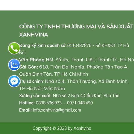
CÔNG TY TNHH THƯƠNG MẠI VÀ SẢN XUẤT
XANHVINA
Đăng ký kinh doanh số
:
0110487876
-
Sở KH&ĐT TP Hà
Nội
Văn Phòng HN
: Số 45, Thanh Liệt, Thanh Trì, Hà Nộ
Sài Gòn:
618, Trần Đại Nghĩa, Phường Tân Tạo A,
Quận Bình Tân, TP Hồ Chí Minh
Nhà số 4, Thôn Thượng, Xã Bình Minh,
Trụ sở chính
:
TP Hà Nội, Việt Nam
Xưởng sản xuất:
Nhà số 2 Ngõ 4 Cẩm Khê, Phú Thọ
Hotline:
0898.596.933 - 0971.048.490
Email:
info.xanhvina@gmail.com
Copyright © 2023 by Xanhvina