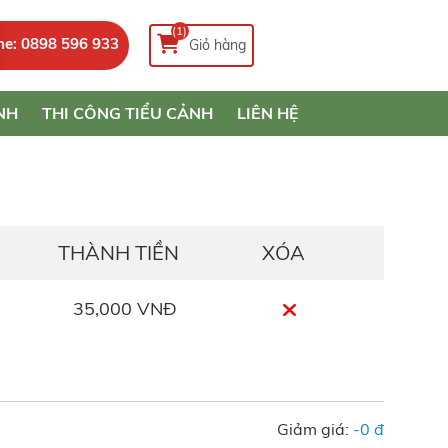
(1)
ne: 0898 596 933
Giỏ hàng
NH
THI CÔNG TIỂU CẢNH
LIÊN HỆ
THÀNH TIỀN
XÓA
35,000 VNĐ
Giảm giá:
-0 đ