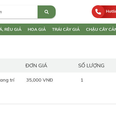
Hotli
Á, RÊU GIẢ
HOA GIẢ
TRÁI CÂY GIẢ
CHẬU CÂY CẢ
ĐƠN GIÁ
SỐ LƯỢNG
ang trí
35,000 VNĐ
1