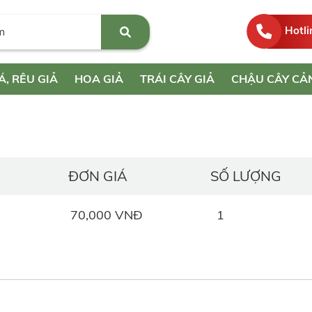
Hotli
Á, RÊU GIẢ
HOA GIẢ
TRÁI CÂY GIẢ
CHẬU CÂY CẢ
ĐƠN GIÁ
SỐ LƯỢNG
70,000 VNĐ
1