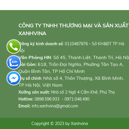
CÔNG TY TNHH THƯƠNG MẠI VÀ SẢN XUẤT
XANHVINA
Đăng ký kinh doanh số
:
0110487876
-
Sở KH&ĐT TP Hà
Nội
Văn Phòng HN
: Số 45, Thanh Liệt, Thanh Trì, Hà Nộ
Sài Gòn:
618, Trần Đại Nghĩa, Phường Tân Tạo A,
Quận Bình Tân, TP Hồ Chí Minh
Nhà số 4, Thôn Thượng, Xã Bình Minh,
Trụ sở chính
:
TP Hà Nội, Việt Nam
Xưởng sản xuất:
Nhà số 2 Ngõ 4 Cẩm Khê, Phú Thọ
Hotline:
0898.596.933 - 0971.048.490
Email:
info.xanhvina@gmail.com
Copyright © 2023 by Xanhvina