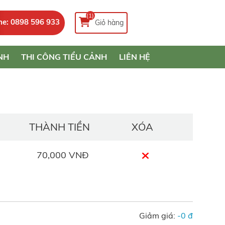
(1)
ne: 0898 596 933
Giỏ hàng
NH
THI CÔNG TIỂU CẢNH
LIÊN HỆ
THÀNH TIỀN
XÓA
70,000 VNĐ
Giảm giá:
-0 đ