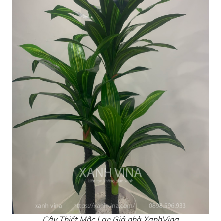
Cây Thiết Mộc Lan Giả nhà XanhVina