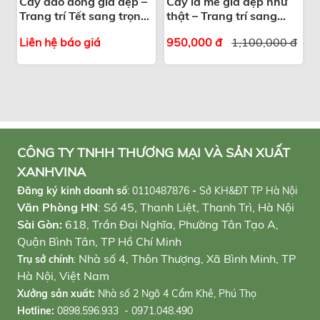
Cây đào đông giả đẹp –
Cây lá me giả đẹp như
Trang trí Tết sang trọng,
thật – Trang trí sang
hút tài lộc
trọng
Liên hệ báo giá
950,000 đ
1,100,000 đ
CÔNG TY TNHH THƯƠNG MẠI VÀ SẢN XUẤT
XANHVINA
Đăng ký kinh doanh số
:
0110487876
-
Sở KH&ĐT TP Hà Nội
Văn Phòng HN
: Số 45, Thanh Liệt, Thanh Trì, Hà Nội
Sài Gòn:
618, Trần Đại Nghĩa, Phường Tân Tạo A,
Quận Bình Tân, TP Hồ Chí Minh
Nhà số 4, Thôn Thượng, Xã Bình Minh, TP
Trụ sở chính
:
Hà Nội, Việt Nam
Xưởng sản xuất:
Nhà số 2 Ngõ 4 Cẩm Khê, Phú Thọ
Hotline:
0898.596.933 - 0971.048.490