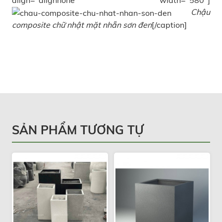
align="alignnone" width="580"]
Chậu
composite chữ nhật mặt nhẵn sơn đen
[/caption]
SẢN PHẨM TƯƠNG TỰ