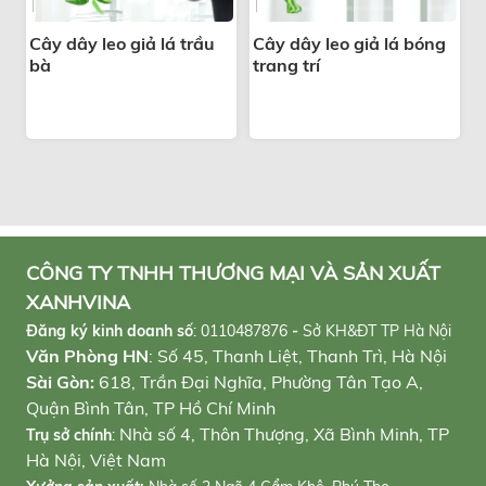
Cây dây leo giả lá trầu
Cây dây leo giả lá bóng
bà
trang trí
CÔNG TY TNHH THƯƠNG MẠI VÀ SẢN XUẤT
XANHVINA
Đăng ký kinh doanh số
:
0110487876
-
Sở KH&ĐT TP Hà Nội
Văn Phòng HN
: Số 45, Thanh Liệt, Thanh Trì, Hà Nội
Sài Gòn:
618, Trần Đại Nghĩa, Phường Tân Tạo A,
Quận Bình Tân, TP Hồ Chí Minh
Nhà số 4, Thôn Thượng, Xã Bình Minh, TP
Trụ sở chính
:
Hà Nội, Việt Nam