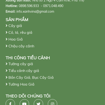
Xưởng sản xuất:
Nhà số 2 Ngõ 4 Cẩm Khê, Phú Thọ
Hotline:
0898.596.933 - 0971.048.490
Email:
info.xanhvina@gmail.com
SẢN PHẨM
Cây giả
Cỏ, lá, rêu giả
Hoa Giả
Chậu cây cảnh
THI CÔNG TIỂU CẢNH
Tường cây giả
Tiểu cảnh cây giả
Bồn Cây Giả, Bục Cây Giả
Tường Hoa Giả
THEO DÕI CHÚNG TÔI