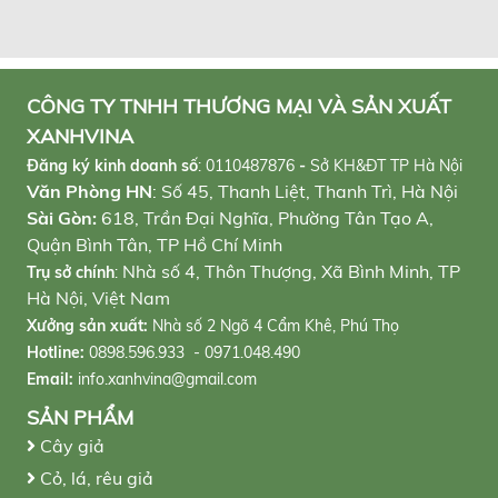
CÔNG TY TNHH THƯƠNG MẠI VÀ SẢN XUẤT
XANHVINA
Đăng ký kinh doanh số
:
0110487876
-
Sở KH&ĐT TP Hà Nội
Văn Phòng HN
: Số 45, Thanh Liệt, Thanh Trì, Hà Nội
Sài Gòn:
618, Trần Đại Nghĩa, Phường Tân Tạo A,
Quận Bình Tân, TP Hồ Chí Minh
Nhà số 4, Thôn Thượng, Xã Bình Minh, TP
Trụ sở chính
:
Hà Nội, Việt Nam
Xưởng sản xuất:
Nhà số 2 Ngõ 4 Cẩm Khê, Phú Thọ
Hotline:
0898.596.933 - 0971.048.490
Email:
info.xanhvina@gmail.com
SẢN PHẨM
Cây giả
Cỏ, lá, rêu giả