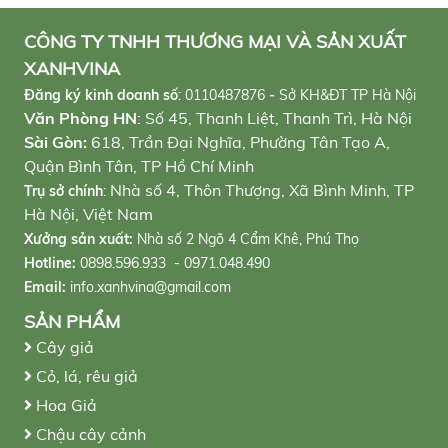
CÔNG TY TNHH THƯƠNG MẠI VÀ SẢN XUẤT
XANHVINA
Đăng ký kinh doanh số
:
0110487876
-
Sở KH&ĐT TP Hà Nội
Văn Phòng HN
: Số 45, Thanh Liệt, Thanh Trì, Hà Nội
Sài Gòn:
618, Trần Đại Nghĩa, Phường Tân Tạo A,
Quận Bình Tân, TP Hồ Chí Minh
Nhà số 4, Thôn Thượng, Xã Bình Minh, TP
Trụ sở chính
:
Hà Nội, Việt Nam
Xưởng sản xuất:
Nhà số 2 Ngõ 4 Cẩm Khê, Phú Thọ
Hotline:
0898.596.933 - 0971.048.490
Email:
info.xanhvina@gmail.com
SẢN PHẨM
Cây giả
Cỏ, lá, rêu giả
Hoa Giả
Chậu cây cảnh