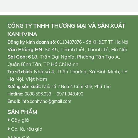
CÔNG TY TNHH THƯƠNG MẠI VÀ SẢN XUẤT
XANHVINA
Đăng ký kinh doanh số
:
0110487876
-
Sở KH&ĐT TP Hà Nội
Văn Phòng HN
: Số 45, Thanh Liệt, Thanh Trì, Hà Nội
Sài Gòn:
618, Trần Đại Nghĩa, Phường Tân Tạo A,
Quận Bình Tân, TP Hồ Chí Minh
Nhà số 4, Thôn Thượng, Xã Bình Minh, TP
Trụ sở chính
:
Hà Nội, Việt Nam
Xưởng sản xuất:
Nhà số 2 Ngõ 4 Cẩm Khê, Phú Thọ
Hotline:
0898.596.933 - 0971.048.490
Email:
info.xanhvina@gmail.com
SẢN PHẨM
Cây giả
Cỏ, lá, rêu giả
Hoa Giả