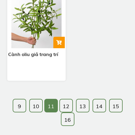
Cành oliu giả trang trí
9
10
11
12
13
14
15
16