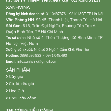
CÔNG TY TNHH THƯƠNG MẠI VÀ SẢN XUẤT
XANHVINA
Đăng ký kinh doanh số
:
0110487876
-
Sở KH&ĐT TP Hà Nội
Văn Phòng HN
: Số 45, Thanh Liệt, Thanh Trì, Hà Nội
Sài Gòn:
618, Trần Đại Nghĩa, Phường Tân Tạo A,
Quận Bình Tân, TP Hồ Chí Minh
Nhà số 4, Thôn Thượng, Xã Bình Minh, TP
Trụ sở chính
:
Hà Nội, Việt Nam
Xưởng sản xuất:
Nhà số 2 Ngõ 4 Cẩm Khê, Phú Thọ
Hotline:
0898.596.933 - 0971.048.490
Email:
info.xanhvina@gmail.com
SẢN PHẨM
Cây giả
Cỏ, lá, rêu giả
Hoa Giả
Chậu cây cảnh
THI CÔNG TIỂU CẢNH