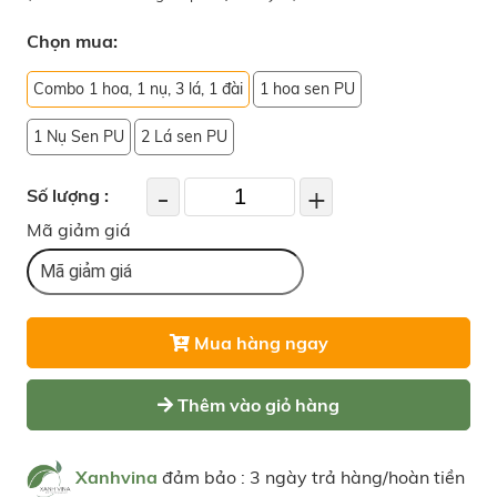
Chọn mua:
Combo 1 hoa, 1 nụ, 3 lá, 1 đài
1 hoa sen PU
1 Nụ Sen PU
2 Lá sen PU
-
+
Số lượng :
Mã giảm giá
Mua hàng ngay
Thêm vào giỏ hàng
Xanhvina
đảm bảo : 3 ngày trả hàng/hoàn tiền