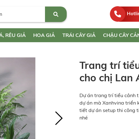
Hotli
Á, RÊU GIẢ
HOA GIẢ
TRÁI CÂY GIẢ
CHẬU CÂY CẢ
Trang trí ti
cho chị Lan
Dự án trang trí tiểu cảnh
dự án mà Xanhvina triển k
tiết dự án setup thi công 
nhé