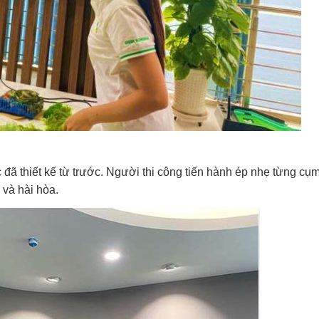
đã thiết kế từ trước. Người thi công tiến hành ép nhẹ từng cụm
 và hài hòa.