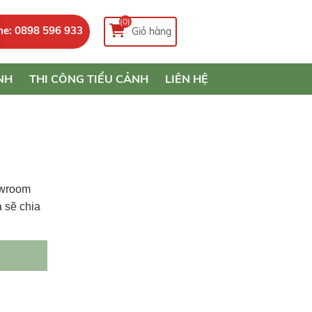
(0)
ne: 0898 596 933
Giỏ hàng
NH
THI CÔNG TIỂU CẢNH
LIÊN HỆ
owroom
 sẽ chia