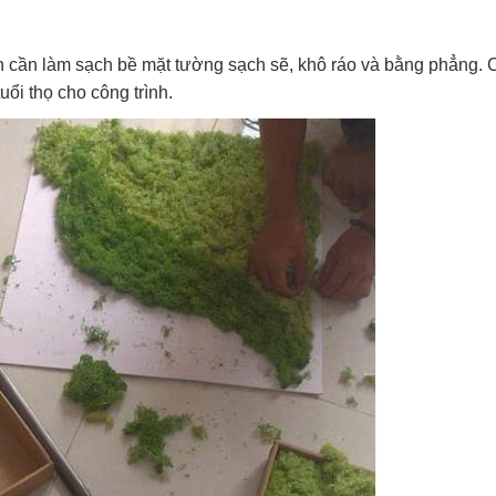
 cần làm sạch bề mặt tường sạch sẽ, khô ráo và bằng phẳng. 
ổi thọ cho công trình.