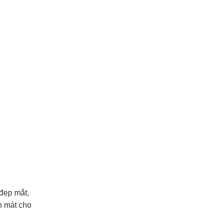
 đẹp mắt,
h mát cho