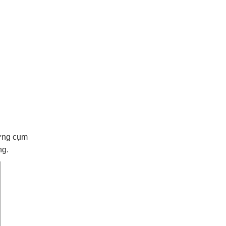
từng cụm
ng.