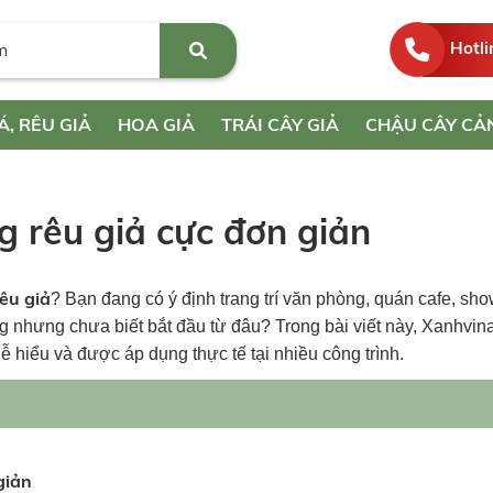
Hotli
Á, RÊU GIẢ
HOA GIẢ
TRÁI CÂY GIẢ
CHẬU CÂY CẢ
g rêu giả cực đơn giản
rêu giả
? Bạn đang có ý định trang trí văn phòng, quán cafe, sh
nhưng chưa biết bắt đầu từ đâu? Trong bài viết này, Xanhvina
dễ hiểu và được áp dụng thực tế tại nhiều công trình.
giản