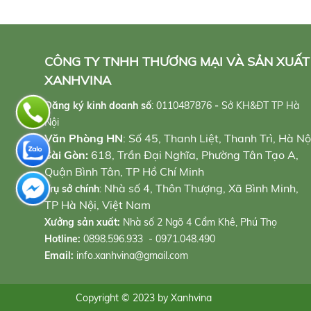
CÔNG TY TNHH THƯƠNG MẠI VÀ SẢN XUẤT
XANHVINA
Đăng ký kinh doanh số
:
0110487876
-
Sở KH&ĐT TP Hà
Nội
Văn Phòng HN
: Số 45, Thanh Liệt, Thanh Trì, Hà Nộ
Sài Gòn:
618, Trần Đại Nghĩa, Phường Tân Tạo A,
Quận Bình Tân, TP Hồ Chí Minh
Nhà số 4, Thôn Thượng, Xã Bình Minh,
Trụ sở chính
:
TP Hà Nội, Việt Nam
Xưởng sản xuất:
Nhà số 2 Ngõ 4 Cẩm Khê, Phú Thọ
Hotline:
0898.596.933 - 0971.048.490
Email:
info.xanhvina@gmail.com
Copyright © 2023 by Xanhvina