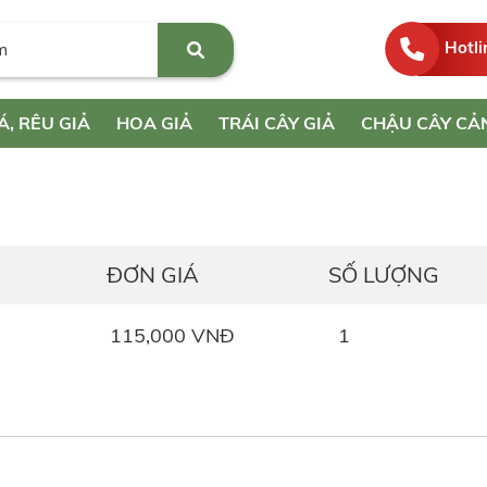
Hotli
Á, RÊU GIẢ
HOA GIẢ
TRÁI CÂY GIẢ
CHẬU CÂY CẢ
ĐƠN GIÁ
SỐ LƯỢNG
115,000 VNĐ
1