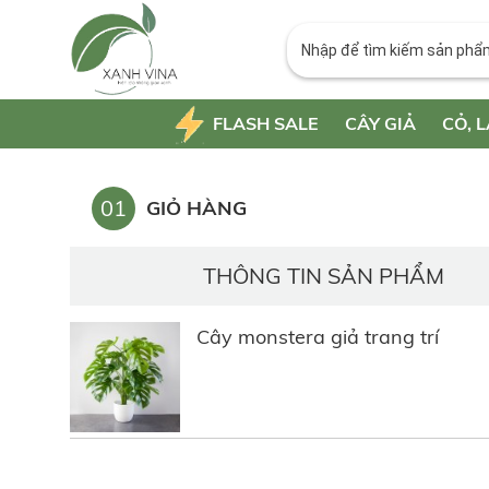
FLASH SALE
CÂY GIẢ
CỎ, L
01
GIỎ HÀNG
THÔNG TIN SẢN PHẨM
Cây monstera giả trang trí