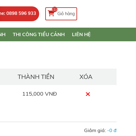
(1)
ne: 0898 596 933
Giỏ hàng
NH
THI CÔNG TIỂU CẢNH
LIÊN HỆ
THÀNH TIỀN
XÓA
115,000 VNĐ
Giảm giá:
-0 đ