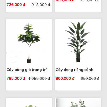
120cm – 240cm
726,000 đ
918,000 đ
Cây bàng giả trang trí
Cây dong riềng cảnh
785,000 đ
1,055,000 đ
800,000 đ
950,000 đ