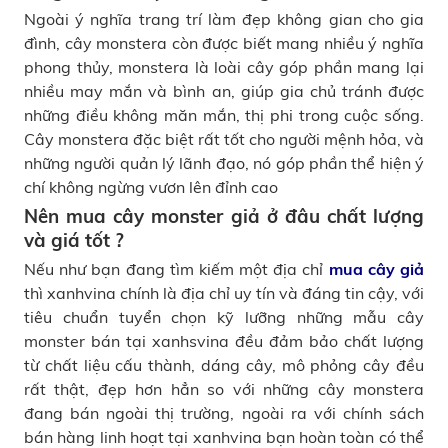
Ngoài ý nghĩa trang trí làm đẹp không gian cho gia
đình, cây monstera còn được biết mang nhiều ý nghĩa
phong thủy, monstera là loài cây góp phần mang lại
nhiều may mắn và bình an, giúp gia chủ tránh được
những điều không măn mắn, thị phi trong cuộc sống.
Cây monstera đặc biệt rất tốt cho người mệnh hỏa, và
những người quản lý lãnh đạo, nó góp phần thể hiện ý
chí không ngừng vươn lên đỉnh cao
Nên mua cây monster giả ở đâu chất lượng
và giá tốt ?
Nếu như bạn đang tìm kiếm một địa chỉ
mua cây giả
thì xanhvina chính là địa chỉ uy tín và đáng tin cậy, với
tiêu chuẩn tuyển chọn kỹ lưỡng những mẫu cây
monster bán tại xanhsvina đều đảm bảo chất lượng
từ chất liệu cấu thành, dáng cây, mô phỏng cây đều
rất thật, đẹp hơn hẳn so với những cây monstera
đang bán ngoài thị trường, ngoài ra với chính sách
bán hàng linh hoạt tại xanhvina bạn hoàn toàn có thể