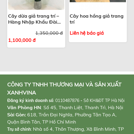
Cây dừa giả trang trí –
Cây hoa hồng giả trang
Hàng Nhập Khẩu Đài
trí
Loan chính hãng
1,350,000 đ
Liên hệ báo giá
1,100,000 đ
CÔNG TY TNHH THƯƠNG MẠI VÀ SẢN XUẤT
XANHVINA
Đăng ký kinh doanh số
:
0110487876
-
Sở KH&ĐT TP Hà Nội
Văn Phòng HN
: Số 45, Thanh Liệt, Thanh Trì, Hà Nội
Sài Gòn:
618, Trần Đại Nghĩa, Phường Tân Tạo A,
Quận Bình Tân, TP Hồ Chí Minh
Nhà số 4, Thôn Thượng, Xã Bình Minh, TP
Trụ sở chính
: