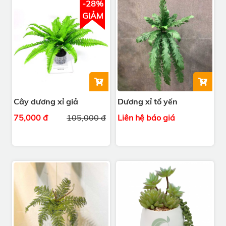
-28%
GIẢM
Cây dương xỉ giả
Dương xỉ tổ yến
75,000 đ
105,000 đ
Liên hệ báo giá