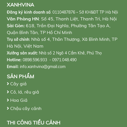
XANHVINA
Đăng ký kinh doanh số
:
0110487876
-
Sở KH&ĐT TP Hà Nội
Văn Phòng HN
: Số 45, Thanh Liệt, Thanh Trì, Hà Nội
Sài Gòn:
618, Trần Đại Nghĩa, Phường Tân Tạo A,
Quận Bình Tân, TP Hồ Chí Minh
Nhà số 4, Thôn Thượng, Xã Bình Minh, TP
Trụ sở chính
:
Hà Nội, Việt Nam
Xưởng sản xuất:
Nhà số 2 Ngõ 4 Cẩm Khê, Phú Thọ
Hotline:
0898.596.933 - 0971.048.490
Email:
info.xanhvina@gmail.com
SẢN PHẨM
Cây giả
Cỏ, lá, rêu giả
Hoa Giả
Chậu cây cảnh
THI CÔNG TIỂU CẢNH