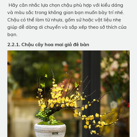
Hãy cân nhắc lựa chọn chậu phù hợp với kiểu dáng
và màu sắc trong không gian bạn muốn bày trí nhé.
Chậu có thể làm từ nhựa, gốm sứ hoặc vật liệu nhẹ
giúp dễ dàng di chuyển và sắp xếp theo sở thích của
bạn.
2.2.1. Chậu cây hoa mai giả đê bàn