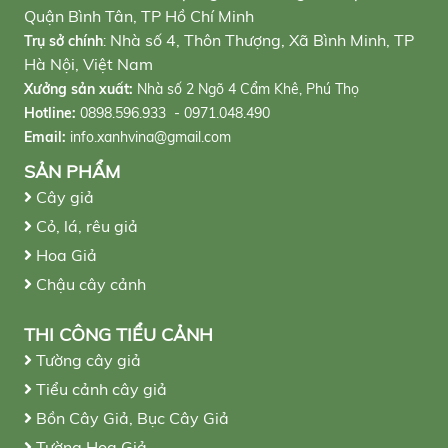
Quận Bình Tân, TP Hồ Chí Minh
Nhà số 4, Thôn Thượng, Xã Bình Minh, TP
Trụ sở chính
:
Hà Nội, Việt Nam
Xưởng sản xuất:
Nhà số 2 Ngõ 4 Cẩm Khê, Phú Thọ
Hotline:
0898.596.933 - 0971.048.490
Email:
info.xanhvina@gmail.com
SẢN PHẨM
Cây giả
Cỏ, lá, rêu giả
Hoa Giả
Chậu cây cảnh
THI CÔNG TIỂU CẢNH
Tường cây giả
Tiểu cảnh cây giả
Bồn Cây Giả, Bục Cây Giả
Tường Hoa Giả