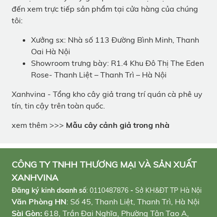
đến xem trực tiếp sản phẩm tại cửa hàng của chúng
tôi:
Xưởng sx: Nhà số 113 Đường Bình Minh, Thanh
Oai Hà Nội
Showroom trưng bày: R1.4 Khu Đô Thị The Eden
Rose- Thanh Liệt – Thanh Trì – Hà Nội
Xanhvina - Tổng kho cây giả trang trí quán cà phê uy
tín, tin cậy trên toàn quốc.
xem thêm >>>
Mẫu cây cảnh giả trong nhà
CÔNG TY TNHH THƯƠNG MẠI VÀ SẢN XUẤT
XANHVINA
Đăng ký kinh doanh số
:
0110487876
-
Sở KH&ĐT TP Hà Nội
Văn Phòng HN
: Số 45, Thanh Liệt, Thanh Trì, Hà Nội
Sài Gòn:
618, Trần Đại Nghĩa, Phường Tân Tạo A,