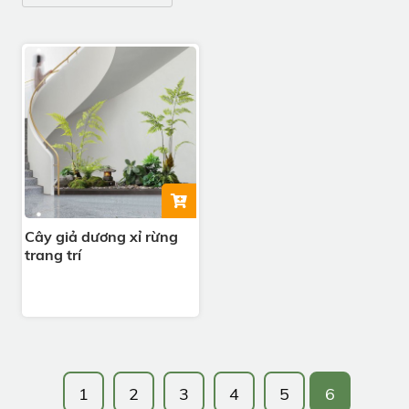
Cây giả dương xỉ rừng
trang trí
1
2
3
4
5
6