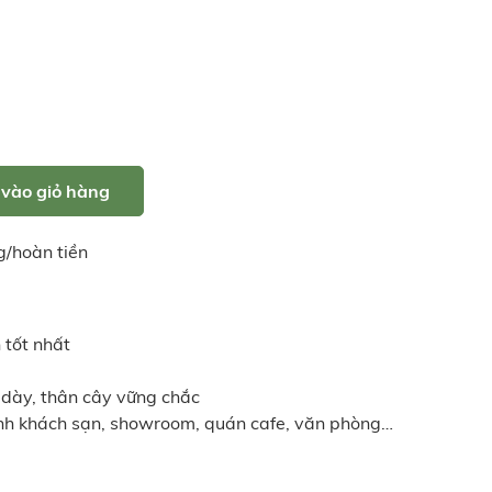
vào giỏ hàng
g/hoàn tiền
 tốt nhất
 dày, thân cây vững chắc
ảnh khách sạn, showroom, quán cafe, văn phòng…