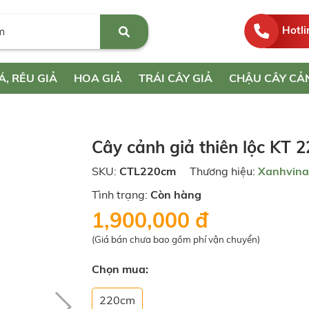
Hotli
Á, RÊU GIẢ
HOA GIẢ
TRÁI CÂY GIẢ
CHẬU CÂY CẢ
Cây cảnh giả thiên lộc KT 
SKU:
CTL220cm
Thương hiệu:
Xanhvina
Tình trạng:
Còn hàng
1,900,000 đ
(Giá bán chưa bao gồm phí vận chuyển)
Chọn mua:
220cm