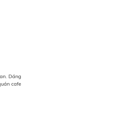
ian. Dáng
quán cafe