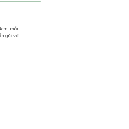
20cm, mẫu
n gũi với