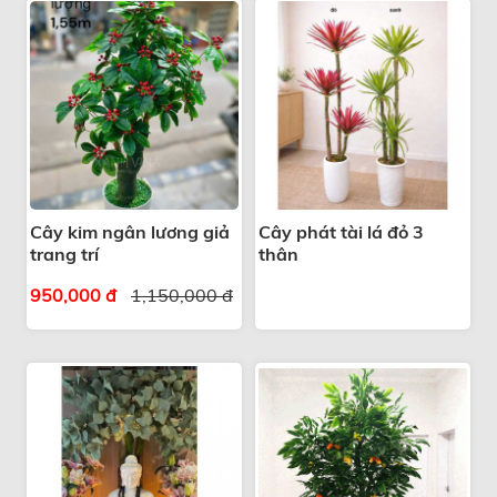
Cây kim ngân lương giả
Cây phát tài lá đỏ 3
trang trí
thân
950,000 đ
1,150,000 đ