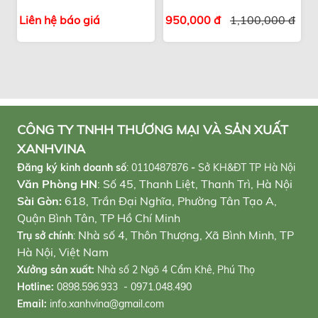
hút tài lộc
trọng
Liên hệ báo giá
950,000 đ
1,100,000 đ
CÔNG TY TNHH THƯƠNG MẠI VÀ SẢN XUẤT
XANHVINA
Đăng ký kinh doanh số
:
0110487876
-
Sở KH&ĐT TP Hà Nội
Văn Phòng HN
: Số 45, Thanh Liệt, Thanh Trì, Hà Nội
Sài Gòn:
618, Trần Đại Nghĩa, Phường Tân Tạo A,
Quận Bình Tân, TP Hồ Chí Minh
Nhà số 4, Thôn Thượng, Xã Bình Minh, TP
Trụ sở chính
:
Hà Nội, Việt Nam
Xưởng sản xuất:
Nhà số 2 Ngõ 4 Cẩm Khê, Phú Thọ
Hotline:
0898.596.933 - 0971.048.490
Email:
info.xanhvina@gmail.com