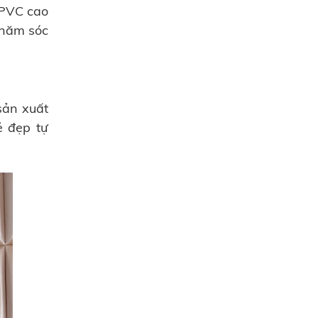
 PVC cao
chăm sóc
sản xuất
ẻ đẹp tự