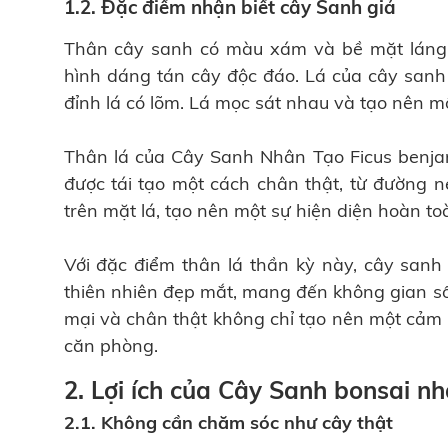
1.2. Đặc điểm nhận biết cây Sanh giả
Thân cây sanh có màu xám và bề mặt láng 
hình dáng tán cây độc đáo. Lá của cây sanh
đỉnh lá có lõm. Lá mọc sát nhau và tạo nên 
Thân lá của Cây Sanh Nhân Tạo Ficus benjami
được tái tạo một cách chân thật, từ đườn
trên mặt lá, tạo nên một sự hiện diện hoàn to
Với đặc điểm thân lá thần kỳ này, cây san
thiên nhiên đẹp mắt, mang đến không gian số
mại và chân thật không chỉ tạo nên một cảm
căn phòng.
2. Lợi ích của Cây Sanh bonsai n
2.1. Không cần chăm sóc như cây thật