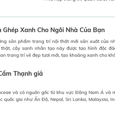
h Ghép Xanh Cho Ngôi Nhà Của Bạn
ng sản phẩm trang trí nội thất mới sản xuất của n
thật, cây sanh nhân tạo này được tạo hình độc đá
an trang trí vẻ đẹp tươi mới, tạo khoảng xanh cho kh
 Cẩm Thạnh giả
raceae và có nguồn gốc từ khu vực Đông Nam Á và 
ác quốc gia như Ấn Độ, Nepal, Sri Lanka, Malaysia, In