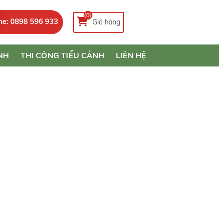
(0)
ne: 0898 596 933
Giỏ hàng
NH
THI CÔNG TIỂU CẢNH
LIÊN HỆ