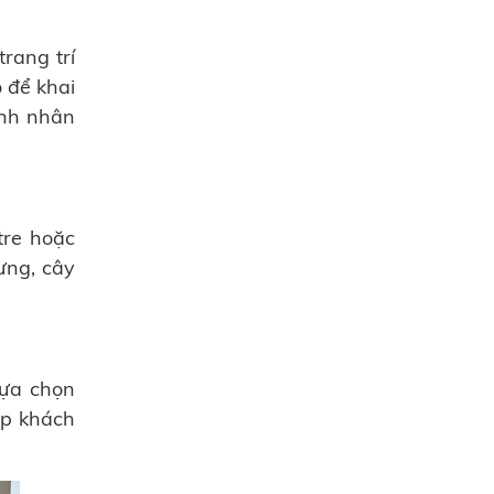
rang trí
 để khai
anh nhân
tre hoặc
ưng, cây
.
lựa chọn
ếp khách