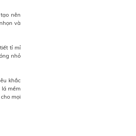
 tạo nên
 nhọn và
ết tỉ mỉ
sóng nhỏ
iêu khắc
n lá mềm
 cho mọi