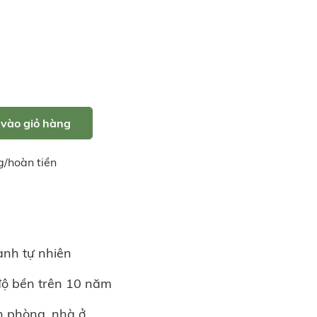
vào giỏ hàng
g/hoàn tiền
anh tự nhiên
độ bền trên 10 năm
 phòng, nhà ở,...