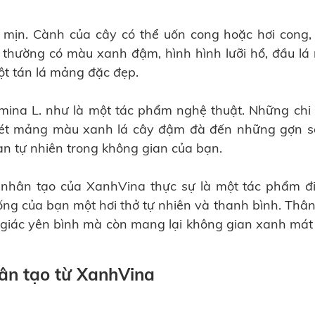
mịn. Cành của cây có thể uốn cong hoặc hơi cong,
 thường có màu xanh đậm, hình hình lưỡi hổ, đầu lá
một tán lá mảng đặc đẹp.
na L. như là một tác phẩm nghệ thuật. Những chi ti
g nét mảng màu xanh lá cây đậm đà đến những gợn 
àn tự nhiên trong không gian của bạn.
h nhân tạo của XanhVina thực sự là một tác phẩm đ
ng của bạn một hơi thở tự nhiên và thanh bình. Thâ
 giác yên bình mà còn mang lại không gian xanh mát
hân tạo từ XanhVina