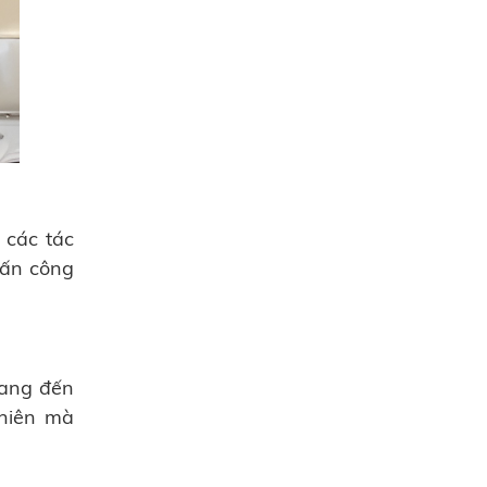
 các tác
tấn công
mang đến
nhiên mà