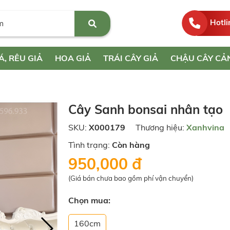
Hotli
Á, RÊU GIẢ
HOA GIẢ
TRÁI CÂY GIẢ
CHẬU CÂY CẢ
Cây Sanh bonsai nhân tạo
SKU:
X000179
Thương hiệu:
Xanhvina
Tình trạng:
Còn hàng
950,000 đ
(Giá bán chưa bao gồm phí vận chuyển)
Chọn mua:
160cm