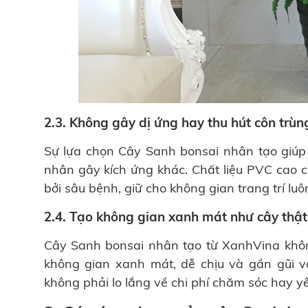
2.3. Không gây dị ứng hay thu hút côn trùn
Sự lựa chọn Cây Sanh bonsai nhân tạo giúp
nhân gây kích ứng khác. Chất liệu PVC cao c
bởi sâu bệnh, giữ cho không gian trang trí lu
2.4. Tạo không gian xanh mát như cây thật
Cây Sanh bonsai nhân tạo từ XanhVina khôn
không gian xanh mát, dễ chịu và gần gũi v
không phải lo lắng về chi phí chăm sóc hay yê