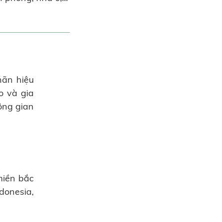
hãn hiệu
o và gia
ông gian
miền bắc
donesia,