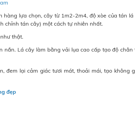
nam
h hàng lựa chọn, cây từ 1m2-2m4, độ xòe của tán lá 
h chỉnh tán cây) một cách tự nhiên nhất.
như thật.
ốn nắn. Lá cây làm bằng vải lụa cao cấp tạo độ chân 
n, đem lại cảm giác tươi mát, thoải mái, tạo không g
ng đẹp