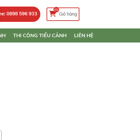
(0)
ne: 0898 596 933
Giỏ hàng
NH
THI CÔNG TIỂU CẢNH
LIÊN HỆ