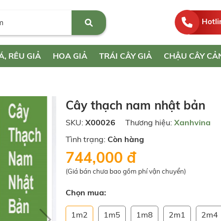
Hotli
Á, RÊU GIẢ
HOA GIẢ
TRÁI CÂY GIẢ
CHẬU CÂY CẢ
Cây thạch nam nhật bản
SKU:
X00026
Thương hiệu:
Xanhvina
Tình trạng:
Còn hàng
744,000 đ
(Giá bán chưa bao gồm phí vận chuyển)
Chọn mua:
1m2
1m5
1m8
2m1
2m4