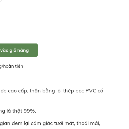
vào giỏ hàng
g/hoàn tiền
hợp cao cấp, thân bằng lõi thép bọc PVC có
ng lá thật 99%.
gian đem lại cảm giác tươi mát, thoải mái,