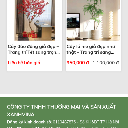
Cây đào đông giả đẹp –
Cây lá me giả đẹp như
Trang trí Tết sang trọng,
thật – Trang trí sang
hút tài lộc
trọng
Liên hệ báo giá
950,000 đ
1,100,000 đ
CÔNG TY TNHH THƯƠNG MẠI VÀ SẢN XUẤT
XANHVINA
Đăng ký kinh doanh số
:
0110487876
-
Sở KH&ĐT TP Hà Nội