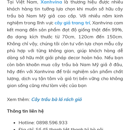
Tại Việt Nam,
Xanhvina
là thương hiệu được nhiều
khách hàng tin tưởng lựa chọn khi muốn sở hữu cây
trầu bà Nam Mỹ giả cao cấp. Với nhiều năm kinh
nghiệm trong lĩnh vực
cây giả trang trí
, Xanhvina cam
kết mang đến sản phẩm đạt độ giống thật đến 99%,
đa dạng kích thước từ 70cm, 120cm đến 150cm.
Không chỉ vậy, chúng tôi còn tư vấn lựa chọn mẫu cây
phù hợp với từng không gian, giúp khách hàng dễ
dàng sở hữu một giải pháp decor hoàn hảo. Nếu bạn
còn băn khoăn mua cây trầu bà Nam Mỹ giả ở đâu,
hãy đến với Xanhvina để trải nghiệm sản phẩm chất
lượng, dịch vụ tận tâm và giá trị bền vững cho không
gian sống cũng như làm việc của bạn
Xem thêm:
Cây trầu bà lá rách giả
Thông tin liên hệ
Hotline: 0898.596.933
Địa chỉ: Số 45 thanh liệt thanh trì hà nội