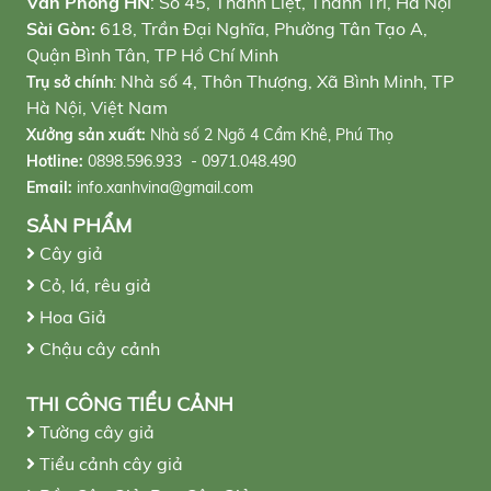
Văn Phòng HN
: Số 45, Thanh Liệt, Thanh Trì, Hà Nội
Sài Gòn:
618, Trần Đại Nghĩa, Phường Tân Tạo A,
Quận Bình Tân, TP Hồ Chí Minh
Nhà số 4, Thôn Thượng, Xã Bình Minh, TP
Trụ sở chính
:
Hà Nội, Việt Nam
Xưởng sản xuất:
Nhà số 2 Ngõ 4 Cẩm Khê, Phú Thọ
Hotline:
0898.596.933 - 0971.048.490
Email:
info.xanhvina@gmail.com
SẢN PHẨM
Cây giả
Cỏ, lá, rêu giả
Hoa Giả
Chậu cây cảnh
THI CÔNG TIỂU CẢNH
Tường cây giả
Tiểu cảnh cây giả