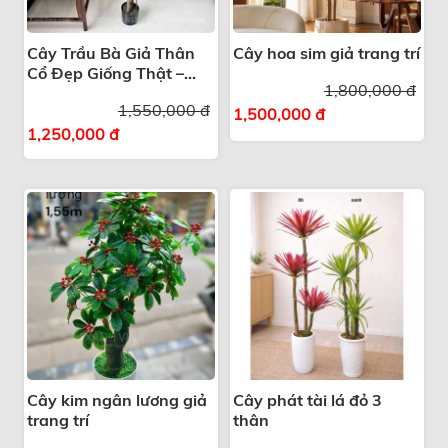
Cây Trầu Bà Giả Thân
Cây hoa sim giả trang trí
Cổ Đẹp Giống Thật –
1,800,000 đ
Giải Pháp Trang Trí
1,550,000 đ
Xanh
1,500,000 đ
1,250,000 đ
Cây kim ngân lương giả
Cây phát tài lá đỏ 3
trang trí
thân