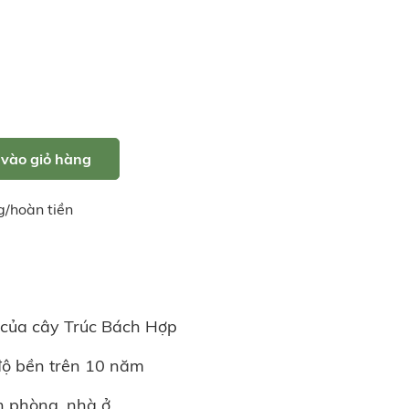
vào giỏ hàng
g/hoàn tiền
g của cây Trúc Bách Hợp
độ bền trên 10 năm
 phòng, nhà ở,...