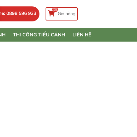
(0)
ne: 0898 596 933
Giỏ hàng
NH
THI CÔNG TIỂU CẢNH
LIÊN HỆ