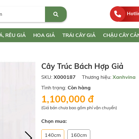
Hotli
Á, RÊU GIẢ
HOA GIẢ
TRÁI CÂY GIẢ
CHẬU CÂY CẢ
Cây Trúc Bách Hợp Giả
SKU:
X000187
Thương hiệu:
Xanhvina
Tình trạng:
Còn hàng
1,100,000 đ
(Giá bán chưa bao gồm phí vận chuyển)
Chọn mua:
140cm
160cm