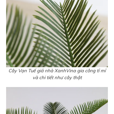
Cây Vạn Tuế giả nhà XanhVina gia công tỉ mỉ
và chi tiết như cây thật