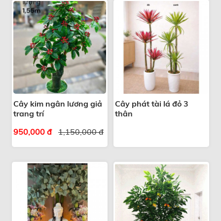
Cây kim ngân lương giả
Cây phát tài lá đỏ 3
trang trí
thân
950,000 đ
1,150,000 đ