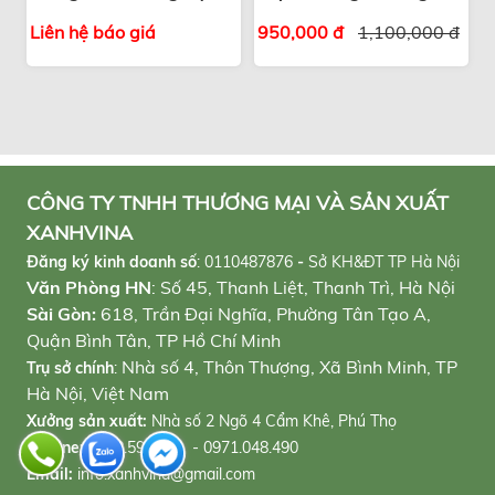
hút tài lộc
trọng
Liên hệ báo giá
950,000 đ
1,100,000 đ
CÔNG TY TNHH THƯƠNG MẠI VÀ SẢN XUẤT
XANHVINA
Đăng ký kinh doanh số
:
0110487876
-
Sở KH&ĐT TP Hà Nội
Văn Phòng HN
: Số 45, Thanh Liệt, Thanh Trì, Hà Nội
Sài Gòn:
618, Trần Đại Nghĩa, Phường Tân Tạo A,
Quận Bình Tân, TP Hồ Chí Minh
Nhà số 4, Thôn Thượng, Xã Bình Minh, TP
Trụ sở chính
:
Hà Nội, Việt Nam
Xưởng sản xuất:
Nhà số 2 Ngõ 4 Cẩm Khê, Phú Thọ
Hotline:
0898.596.933 - 0971.048.490
Email:
info.xanhvina@gmail.com