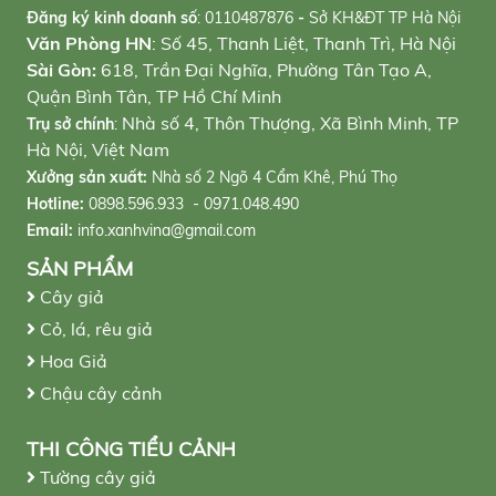
Đăng ký kinh doanh số
:
0110487876
-
Sở KH&ĐT TP Hà Nội
Văn Phòng HN
: Số 45, Thanh Liệt, Thanh Trì, Hà Nội
Sài Gòn:
618, Trần Đại Nghĩa, Phường Tân Tạo A,
Quận Bình Tân, TP Hồ Chí Minh
Nhà số 4, Thôn Thượng, Xã Bình Minh, TP
Trụ sở chính
:
Hà Nội, Việt Nam
Xưởng sản xuất:
Nhà số 2 Ngõ 4 Cẩm Khê, Phú Thọ
Hotline:
0898.596.933 - 0971.048.490
Email:
info.xanhvina@gmail.com
SẢN PHẨM
Cây giả
Cỏ, lá, rêu giả
Hoa Giả
Chậu cây cảnh
THI CÔNG TIỂU CẢNH
Tường cây giả