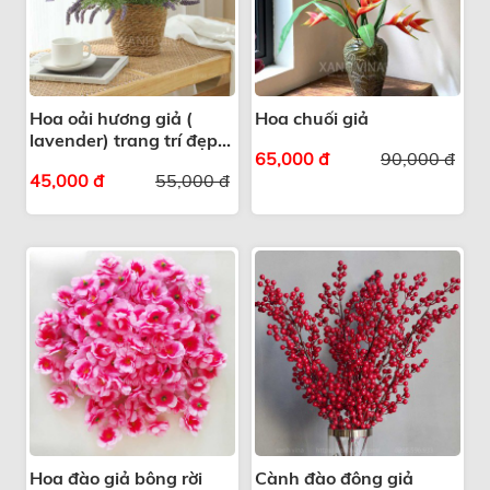
Hoa oải hương giả (
Hoa chuối giả
lavender) trang trí đẹp
65,000 đ
90,000 đ
giống thật
45,000 đ
55,000 đ
Hoa đào giả bông rời
Cành đào đông giả