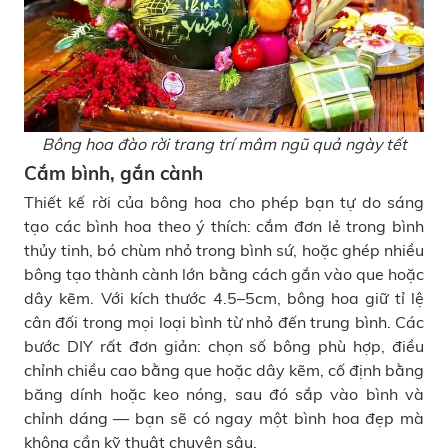
Bông hoa đào rời trang trí mâm ngũ quả ngày tết
Cắm bình, gắn cành
Thiết kế rời của bông hoa cho phép bạn tự do sáng
tạo các bình hoa theo ý thích: cắm đơn lẻ trong bình
thủy tinh, bó chùm nhỏ trong bình sứ, hoặc ghép nhiều
bông tạo thành cành lớn bằng cách gắn vào que hoặc
dây kẽm. Với kích thước 4.5–5cm, bông hoa giữ tỉ lệ
cân đối trong mọi loại bình từ nhỏ đến trung bình. Các
bước DIY rất đơn giản: chọn số bông phù hợp, điều
chỉnh chiều cao bằng que hoặc dây kẽm, cố định bằng
băng dính hoặc keo nóng, sau đó sắp vào bình và
chỉnh dáng — bạn sẽ có ngay một bình hoa đẹp mà
không cần kỹ thuật chuyên sâu.