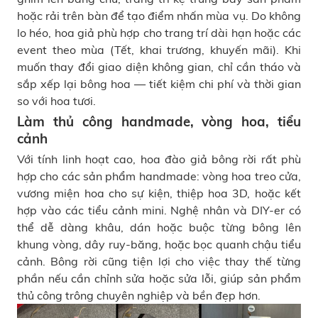
hoặc rải trên bàn để tạo điểm nhấn mùa vụ. Do không
lo héo, hoa giả phù hợp cho trang trí dài hạn hoặc các
event theo mùa (Tết, khai trương, khuyến mãi). Khi
muốn thay đổi giao diện không gian, chỉ cần tháo và
sắp xếp lại bông hoa — tiết kiệm chi phí và thời gian
so với hoa tươi.
Làm thủ công handmade, vòng hoa, tiểu
cảnh
Với tính linh hoạt cao, hoa đào giả bông rời rất phù
hợp cho các sản phẩm handmade: vòng hoa treo cửa,
vương miện hoa cho sự kiện, thiệp hoa 3D, hoặc kết
hợp vào các tiểu cảnh mini. Nghệ nhân và DIY-er có
thể dễ dàng khâu, dán hoặc buộc từng bông lên
khung vòng, dây ruy-băng, hoặc bọc quanh chậu tiểu
cảnh. Bông rời cũng tiện lợi cho việc thay thế từng
phần nếu cần chỉnh sửa hoặc sửa lỗi, giúp sản phẩm
thủ công trông chuyên nghiệp và bền đẹp hơn.