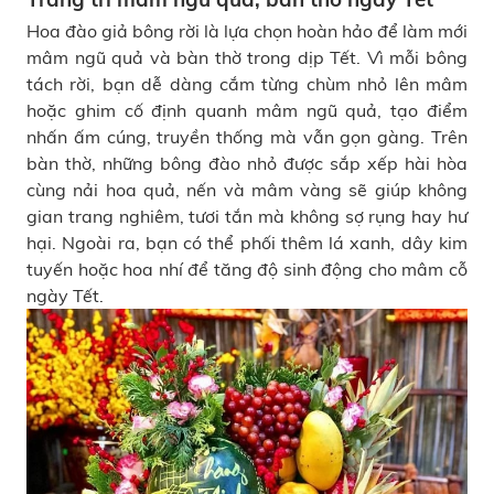
Hoa đào giả bông rời là lựa chọn hoàn hảo để làm mới
mâm ngũ quả và bàn thờ trong dịp Tết. Vì mỗi bông
tách rời, bạn dễ dàng cắm từng chùm nhỏ lên mâm
hoặc ghim cố định quanh mâm ngũ quả, tạo điểm
nhấn ấm cúng, truyền thống mà vẫn gọn gàng. Trên
bàn thờ, những bông đào nhỏ được sắp xếp hài hòa
cùng nải hoa quả, nến và mâm vàng sẽ giúp không
gian trang nghiêm, tươi tắn mà không sợ rụng hay hư
hại. Ngoài ra, bạn có thể phối thêm lá xanh, dây kim
tuyến hoặc hoa nhí để tăng độ sinh động cho mâm cỗ
ngày Tết.