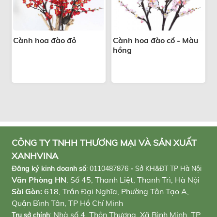
Cành hoa đào đỏ
Cành hoa đào cổ - Màu
hồng
CÔNG TY TNHH THƯƠNG MẠI VÀ SẢN XUẤT
XANHVINA
Đăng ký kinh doanh số
:
0110487876
-
Sở KH&ĐT TP Hà Nội
Văn Phòng HN
: Số 45, Thanh Liệt, Thanh Trì, Hà Nội
Sài Gòn:
618, Trần Đại Nghĩa, Phường Tân Tạo A,
Quận Bình Tân, TP Hồ Chí Minh
Nhà số 4, Thôn Thượng, Xã Bình Minh, TP
Trụ sở chính
: