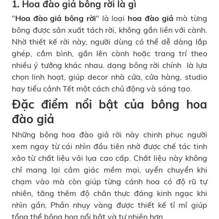
1. Hoa đào giả bông rời là gì
"
Hoa đào giả bông rời
" là loại
hoa đào giả
mà từng
bông được sản xuất tách rời, không gắn liền với cành.
Nhờ thiết kế rời này, người dùng có thể dễ dàng lắp
ghép, cắm bình, gắn lên cành hoặc trang trí theo
nhiều ý tưởng khác nhau. dạng bông rời chính là lựa
chọn linh hoạt, giúp decor nhà cửa, cửa hàng, studio
hay tiểu cảnh Tết một cách chủ động và sáng tạo.
Đặc điểm nổi bật của bông hoa
đào giả
Những bông hoa đào giả rời này chinh phục người
xem ngay từ cái nhìn đầu tiên nhờ được chế tác tinh
xảo từ chất liệu vải lụa cao cấp. Chất liệu này không
chỉ mang lại cảm giác mềm mại, uyển chuyển khi
chạm vào mà còn giúp từng cánh hoa có độ rũ tự
nhiên, tăng thêm độ chân thực đáng kinh ngạc khi
nhìn gần, Phần nhụy vàng được thiết kế tỉ mỉ giúp
tổng thể bông hoa nổi bật và tự nhiên hơn