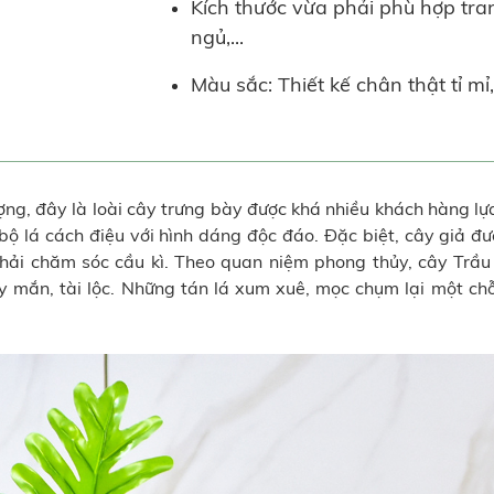
Kích thước vừa phải phù hợp tra
ngủ,...
Màu sắc: Thiết kế chân thật tỉ mỉ
ng, đây là loài cây trưng bày được khá nhiều khách hàng lự
 bộ lá cách điệu với hình dáng độc đáo. Đặc biệt, cây giả đư
phải chăm sóc cầu kì. Theo quan niệm phong thủy, cây Trầ
 mắn, tài lộc. Những tán lá xum xuê, mọc chụm lại một chỗ