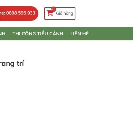
(0)
ne: 0898 596 933
Giỏ hàng
NH
THI CÔNG TIỂU CẢNH
LIÊN HỆ
ang trí