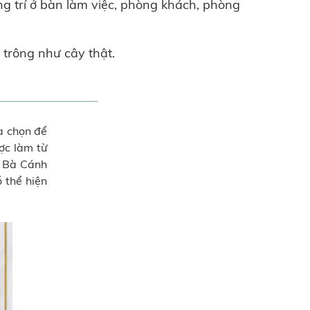
ng trí ở bàn làm việc, phòng khách, phòng
, trông như cây thật.
a chọn để
ợc làm từ
u Bà Cánh
 thể hiện