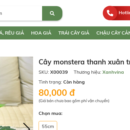
Hotli
Á, RÊU GIẢ
HOA GIẢ
TRÁI CÂY GIẢ
CHẬU CÂY CẢ
Cây monstera thanh xuân tr
SKU:
X00039
Thương hiệu:
Xanhvina
Tình trạng:
Còn hàng
80,000 đ
(Giá bán chưa bao gồm phí vận chuyển)
Chọn mua:
55cm