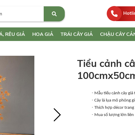
Hotli
Á, RÊU GIẢ
HOA GIẢ
TRÁI CÂY GIẢ
CHẬU CÂY CẢ
Tiểu cảnh câ
100cmx50c
·
Mẫu tiểu cảnh cây giả
·
Cây lá lụa mô phỏng g
·
Thích hợp décor trang 
·
Mua số lượng lớn liên h