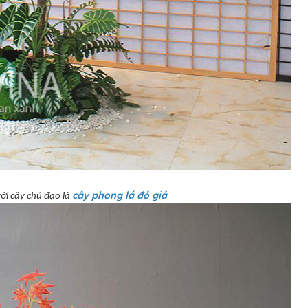
cây phong lá đỏ giả
ới cây chủ đạo là