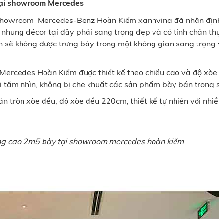
 tại showroom Mercedes
a showroom Mercedes-Benz Hoàn Kiếm xanhvina đã nhận địn
ung décor tại đây phải sang trọng đẹp và có tính chân thự
n sẽ không được trưng bày trong một không gian sang trọng v
ercedes Hoàn Kiếm được thiết kế theo chiều cao và độ xòe
i tầm nhìn, không bị che khuất các sản phẩm bày bán trong
án tròn xòe đều, độ xòe đều 220cm, thiết kế tự nhiên với nhi
ng cao 2m5 bày tại showroom mercedes hoàn kiếm