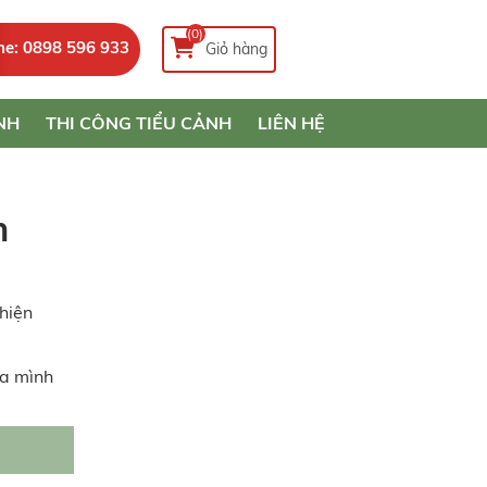
(0)
ne: 0898 596 933
Giỏ hàng
NH
THI CÔNG TIỂU CẢNH
LIÊN HỆ
n
hiện
ủa mình