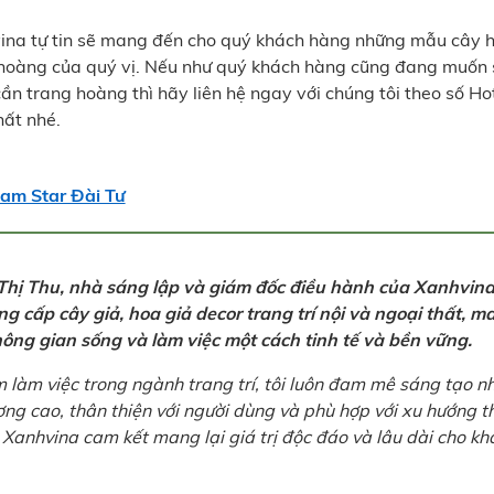
vina tự tin sẽ mang đến cho quý khách hàng những mẫu cây 
 hoàng của quý vị. Nếu như quý khách hàng cũng đang muốn 
n trang hoàng thì hãy liên hệ ngay với chúng tôi theo số Hot
hất nhé.
am Star Đài Tư
Thị Thu, nhà sáng lập và giám đốc điều hành của Xanhvina
 cấp cây giả, hoa giả decor trang trí nội và ngoại thất, m
ông gian sống và làm việc một cách tinh tế và bền vững.
 làm việc trong ngành trang trí, tôi luôn đam mê sáng tạo n
ợng cao, thân thiện với người dùng và phù hợp với xu hướng 
ũ Xanhvina cam kết mang lại giá trị độc đáo và lâu dài cho kh