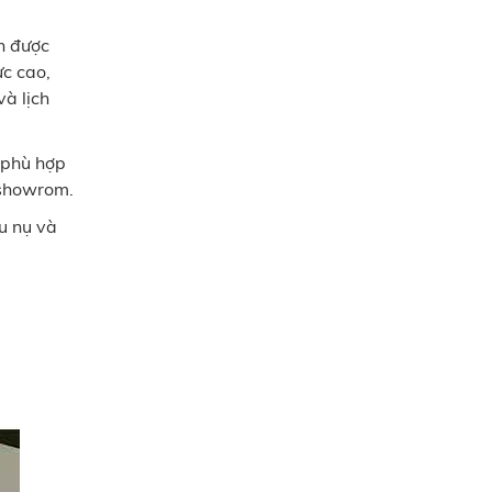
h được
c cao,
à lịch
 phù hợp
 showrom.
ều nụ và