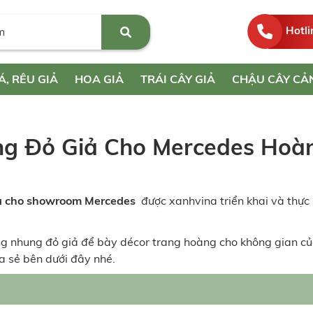
Hotli
Á, RÊU GIẢ
HOA GIẢ
TRÁI CÂY GIẢ
CHẬU CÂY CẢ
g Đỏ Giả Cho Mercedes Hoà
iả cho showroom Mercedes
được xanhvina triển khai và thực 
 nhung đỏ giả để bày décor trang hoàng cho không gian c
ia sẻ bên dưới đây nhé.