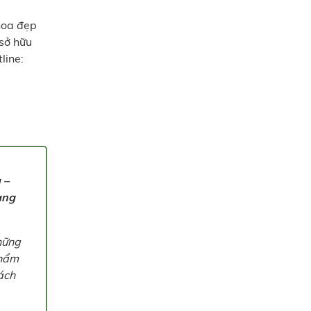
hoa đẹp
sở hữu
line:
 –
ang
hững
thẩm
ách