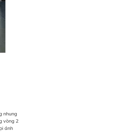
ng nhung
ng vòng 2
ọi ánh