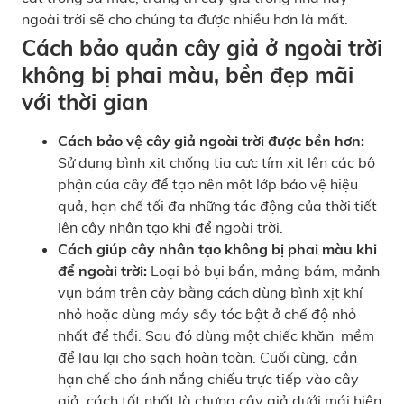
ngoài trời sẽ cho chúng ta được nhiều hơn là mất.
Cách bảo quản cây giả ở ngoài trời
không bị phai màu, bền đẹp mãi
với thời gian
Cách bảo vệ cây giả ngoài trời được bền hơn:
Sử dụng bình xịt chống tia cực tím xịt lên các bộ
phận của cây để tạo nên một lớp bảo vệ hiệu
quả, hạn chế tối đa những tác động của thời tiết
lên cây nhân tạo khi để ngoài trời.
Cách giúp cây nhân tạo không bị phai màu khi
để ngoài trời:
Loại bỏ bụi bẩn, mảng bám, mảnh
vụn bám trên cây bằng cách dùng bình xịt khí
nhỏ hoặc dùng máy sấy tóc bật ở chế độ nhỏ
nhất để thổi. Sau đó dùng một chiếc khăn mềm
để lau lại cho sạch hoàn toàn. Cuối cùng, cần
hạn chế cho ánh nắng chiếu trực tiếp vào cây
giả, cách tốt nhất là chưng cây giả dưới mái hiên