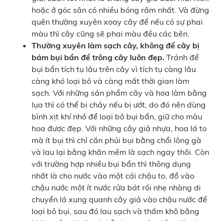
hoặc ở góc sân có nhiều bóng râm nhất. Và đừng
quên thường xuyên xoay cây để nếu có sự phai
màu thì cây cũng sẽ phai màu đều các bên.
Thường xuyên làm sạch cây, không để cây bị
bám bụi bẩn để trông cây luôn đẹp.
Tránh để
bụi bẩn tích tụ lâu trên cây vì tích tụ càng lâu
càng khó loại bỏ và càng mất thời gian làm
sạch. Với những sản phẩm cây và hoa làm bằng
lụa thì có thể bị chảy nếu bị ướt, do đó nên dùng
bình xịt khí nhỏ để loại bỏ bụi bẩn, giữ cho màu
hoa được đẹp. Với những cây giả nhựa, hoa lá to
mà ít bụi thì chỉ cần phủi bụi bằng chổi lông gà
và lau lại bằng khăn mềm là sạch ngay thôi. Còn
với trường hợp nhiều bụi bẩn thì thông dụng
nhất là cho nước vào một cái chậu to, đổ vào
chậu nước một ít nước rửa bát rồi nhẹ nhàng di
chuyển lá xung quanh cây giả vào chậu nước để
loại bỏ bụi, sau đó lau sạch và thấm khô bằng