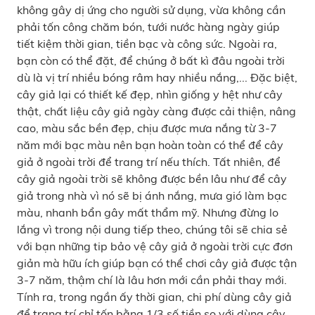
không gây dị ứng cho người sử dụng, vừa không cần
phải tốn công chăm bón, tưới nước hàng ngày giúp
tiết kiệm thời gian, tiền bạc và công sức. Ngoài ra,
bạn còn có thể đặt, để chúng ở bất kì đâu ngoài trời
dù là vị trí nhiều bóng râm hay nhiều nắng,... Đặc biệt,
cây giả lại có thiết kế đẹp, nhìn giống y hệt như cây
thật, chất liệu cây giả ngày càng được cải thiện, nâng
cao, màu sắc bền đẹp, chịu được mưa nắng từ 3-7
năm mới bạc màu nên bạn hoàn toàn có thể để cây
giả ở ngoài trời để trang trí nếu thích. Tất nhiên, để
cây giả ngoài trời sẽ không được bền lâu như để cây
giả trong nhà vì nó sẽ bị ánh nắng, mưa gió làm bạc
màu, nhanh bẩn gây mất thẩm mỹ. Nhưng đừng lo
lắng vì trong nội dung tiếp theo, chúng tôi sẽ chia sẻ
với bạn những tip bảo vệ cây giả ở ngoài trời cực đơn
giản mà hữu ích giúp bạn có thể chơi cây giả được tận
3-7 năm, thậm chí là lâu hơn mới cần phải thay mới.
Tính ra, trong ngần ấy thời gian, chi phí dùng cây giả
để trang trí chỉ tốn bằng 1/3 số tiền so với dùng cây