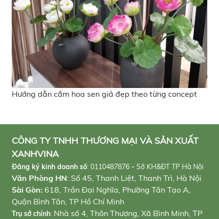
Hướng dẫn cắm hoa sen giả đẹp theo từng concept
CÔNG TY TNHH THƯƠNG MẠI VÀ SẢN XUẤT
XANHVINA
Đăng ký kinh doanh số
:
0110487876
-
Sở KH&ĐT TP Hà Nội
Văn Phòng HN
: Số 45, Thanh Liệt, Thanh Trì, Hà Nội
Sài Gòn:
618, Trần Đại Nghĩa, Phường Tân Tạo A,
Quận Bình Tân, TP Hồ Chí Minh
Nhà số 4, Thôn Thượng, Xã Bình Minh, TP
Trụ sở chính
: