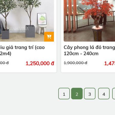
iu giả trang trí (cao
Cây phong lá đỏ trang 
 2m4)
120cm - 240cm
000 đ
1,250,000 đ
1,900,000 đ
1,47
1
2
3
4