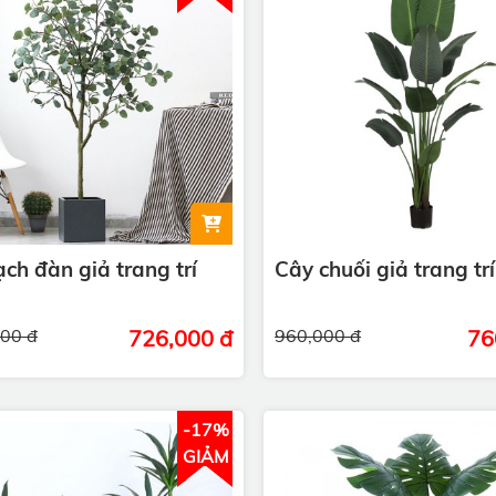
ch đàn giả trang trí
Cây chuối giả trang trí
000 đ
726,000 đ
960,000 đ
76
-17%
GIẢM