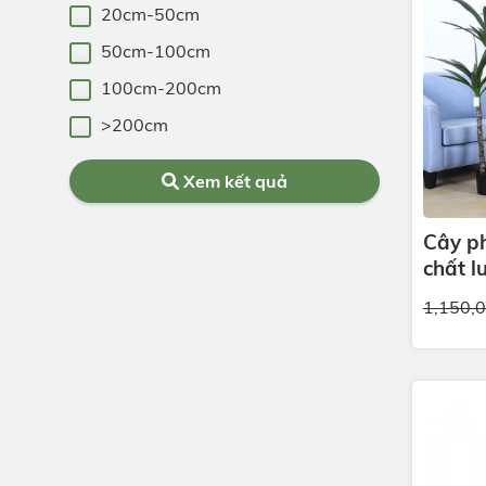
20cm-50cm
50cm-100cm
100cm-200cm
>200cm
Xem kết quả
Cây ph
chất l
1,150,