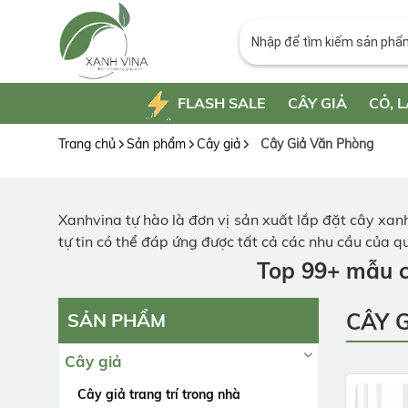
FLASH SALE
CÂY GIẢ
CỎ, L
Trang chủ
Sản phẩm
Cây giả
Cây Giả Văn Phòng
Xanhvina tự hào là đơn vị sản xuất lắp đặt cây xanh
tự tin có thể đáp ứng được tất cả các nhu cầu của 
Top 99+ mẫu c
CÂY 
SẢN PHẨM
Cây giả
Cây giả trang trí trong nhà