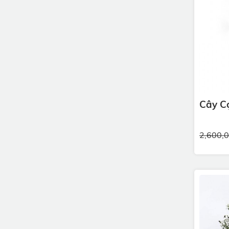
Cây Cọ
2,600,