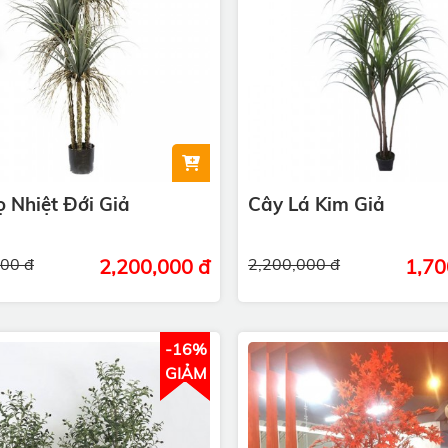
 Nhiệt Đới Giả
Cây Lá Kim Giả
000 đ
2,200,000 đ
2,200,000 đ
1,70
-16%
GIẢM