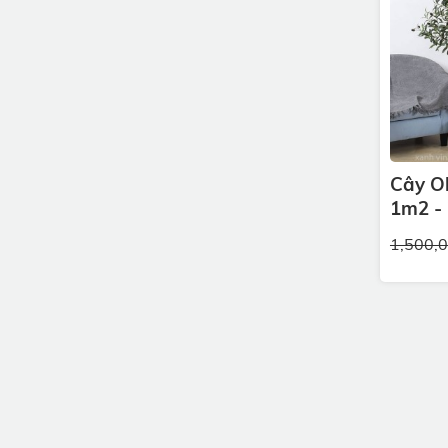
Cây Ol
1m2 -
1,500,