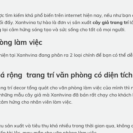
c tìm kiếm khá phổ biến trên internet hiện nay, nếu như bạn
i đấy. Xanhvina tự hào là đơn vị sản xuất
cây giả trang trí
lớ
 lại cảm hứng sáng tạo và sức sống cho tất cả mọi người.
hòng làm việc
hiện tại Xanhvina đang phân ra 2 loại chính để bạn có thể d
lá rộng trang trí văn phòng có diện tích
 trí decor tổng quát cho văn phòng làm việc của mình thì n
ài những mẫu cây giả mà Xanhvina đã bán rất chạy cho khách
cảm hứng cho nhân viên làm việc.
 sản xuất và tiêu thụ khá nhiều trong thời gian qua, không 
ến tài lộc, may mắn cho văn phòng làm việc.