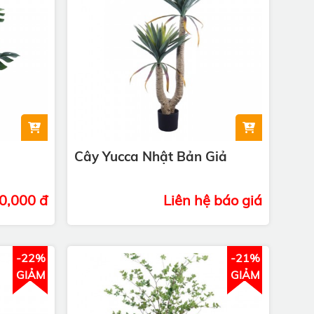
Cây Yucca Nhật Bản Giả
0,000 đ
Liên hệ báo giá
-22%
-21%
GIẢM
GIẢM