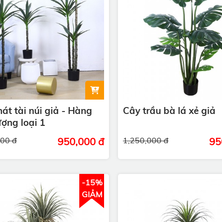
át tài núi giả - Hàng
Cây trầu bà lá xẻ giả
ượng loại 1
000 đ
950,000 đ
1,250,000 đ
95
-15%
GIẢM