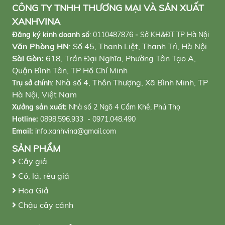
CÔNG TY TNHH THƯƠNG MẠI VÀ SẢN XUẤT
XANHVINA
Đăng ký kinh doanh số
:
0110487876
-
Sở KH&ĐT TP Hà Nội
Văn Phòng HN
: Số 45, Thanh Liệt, Thanh Trì, Hà Nội
Sài Gòn:
618, Trần Đại Nghĩa, Phường Tân Tạo A,
Quận Bình Tân, TP Hồ Chí Minh
Nhà số 4, Thôn Thượng, Xã Bình Minh, TP
Trụ sở chính
:
Hà Nội, Việt Nam
Xưởng sản xuất:
Nhà số 2 Ngõ 4 Cẩm Khê, Phú Thọ
Hotline:
0898.596.933 - 0971.048.490
Email:
info.xanhvina@gmail.com
SẢN PHẨM
Cây giả
Cỏ, lá, rêu giả
Hoa Giả
Chậu cây cảnh