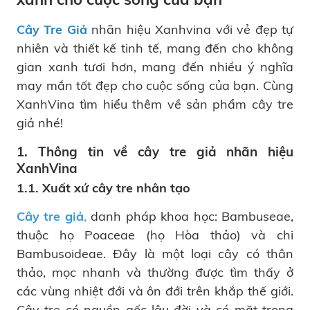
Cây Tre Giả
nhãn hiệu Xanhvina với vẻ đẹp tự
nhiên và thiết kế tinh tế, mang đến cho không
gian xanh tươi hơn, mang đến nhiều ý nghĩa
may mắn tốt đẹp cho cuộc sống của bạn. Cùng
XanhVina tìm hiểu thêm về sản phẩm cây tre
giả nhé!
1. Thông tin về cây tre giả nhãn hiệu
XanhVina
1.1. Xuất xứ cây tre nhân tạo
Cây tre giả
,
danh pháp khoa học: Bambuseae,
thuộc họ Poaceae (họ Hòa thảo) và chi
Bambusoideae. Đây là một loại cây có thân
thảo, mọc nhanh và thường được tìm thấy ở
các vùng nhiệt đới và ôn đới trên khắp thế giới.
Cây tre có nguồn gốc lâu đời và có mặt trong