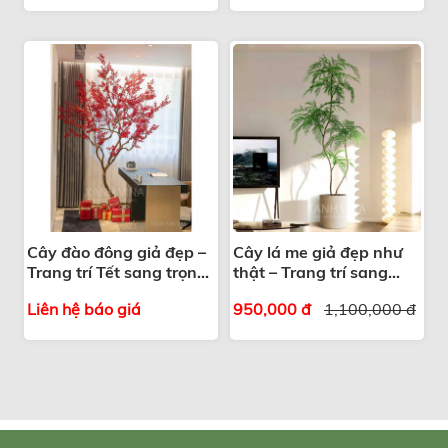
Cây đào đông giả đẹp –
Cây lá me giả đẹp như
Trang trí Tết sang trọng,
thật – Trang trí sang
hút tài lộc
trọng
Liên hệ báo giá
950,000 đ
1,100,000 đ