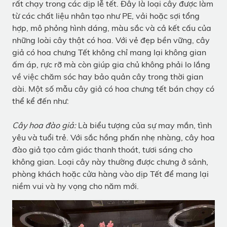
rất chạy trong các dịp lễ tết. Đây là loại cây được làm
từ các chất liệu nhân tạo như PE, vải hoặc sợi tổng
hợp, mô phỏng hình dáng, màu sắc và cả kết cấu của
những loài cây thật có hoa. Với vẻ đẹp bền vững, cây
giả có hoa chưng Tết không chỉ mang lại không gian
ấm áp, rực rỡ mà còn giúp gia chủ không phải lo lắng
về việc chăm sóc hay bảo quản cây trong thời gian
dài. Một số mẫu cây giả có hoa chưng tết bán chạy có
thể kể đến như:
Cây hoa đào giả:
Là biểu tượng của sự may mắn, tình
yêu và tuổi trẻ. Với sắc hồng phấn nhẹ nhàng, cây hoa
đào giả tạo cảm giác thanh thoát, tươi sáng cho
không gian. Loại cây này thường được chưng ở sảnh,
phòng khách hoặc cửa hàng vào dịp Tết để mang lại
niềm vui và hy vọng cho năm mới.