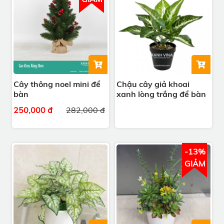
Cây thông noel mini để
Chậu cây giả khoai
bàn
xanh lòng trắng để bàn
250,000 đ
282,000 đ
-13%
GIẢM