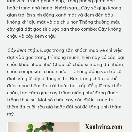
làm việc, trong phòng họp, trong phòng giám đốc
hoặc trong nhà hàng, khách sạn….Cây sẽ giúp không
gian trở lên sinh động xanh mát và đem đến bầu
không khí dịu mắt và dễ chịu hơn.Thông thường mẫu
cây giả đặt góc sẽ được bán theo combo: Cây không
chậu và cây kèm chậu
Cây kèm chậu:
Được trồng sẵn khách mua về chỉ việc
đặt vào góc trang trí mong muốn, hiện nay có các loại
chậu khác nhau như: Chậu sứ, chậu xi măng đá nhám,
chậu composite, chậu nhựa….. Chúng đóng vai trò cố
định và giữ cây ở đúng vị trí. Bên trong chậu có thể
được nhồi thêm đá, cát hoặc bọt xốp để giữ cây chắc
chắn, tạo cảm giác cây trông giống như đang được
trồng thực sự. Một số chậu cây còn được trang trí
thêm đá cuội, rêu giả hoặc đất sỏi để tăng tính thẩm
mỹ.