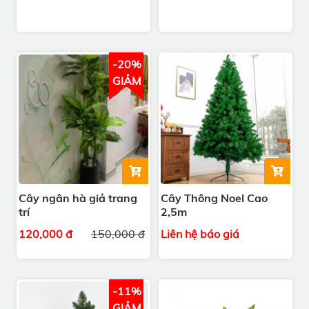
-20%
GIẢM
Cây ngân hà giả trang
Cây Thông Noel Cao
trí
2,5m
120,000 đ
150,000 đ
Liên hệ báo giá
-11%
GIẢM