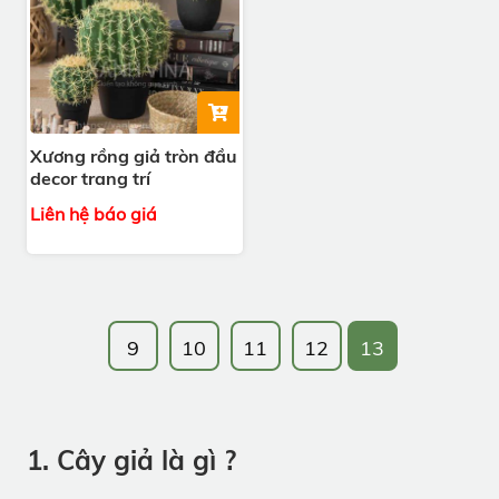
Xương rồng giả tròn đầu
decor trang trí
Liên hệ báo giá
9
10
11
12
13
1. Cây giả là gì ?