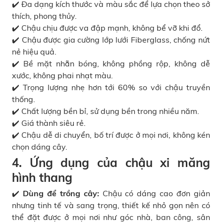
✔️ Đa dạng kích thước và màu sắc để lựa chọn theo sở
thích, phong thủy.
✔️ Chậu chịu được va đập mạnh, không bể vỡ khi đổ.
✔️ Chậu được gia cường lớp lưới Fiberglass, chống nứt
nẻ hiệu quả.
✔️ Bề mặt nhẵn bóng, không phồng rộp, không dễ
xước, không phai nhạt màu.
✔️ Trọng lượng nhẹ hơn tới 60% so với chậu truyền
thống.
✔️ Chất lượng bền bỉ, sử dụng bền trong nhiều năm.
✔️ Giá thành siêu rẻ.
✔️ Chậu dễ di chuyển, bố trí được ở mọi nơi, không kén
chọn dáng cây.
4. Ứng dụng của chậu xi măng
hình thang
✔️
Dùng để trồng cây:
Chậu có dáng cao đơn giản
nhưng tinh tế và sang trọng, thiết kế nhỏ gọn nên có
thể đặt được ở mọi nơi như góc nhà, ban công, sân