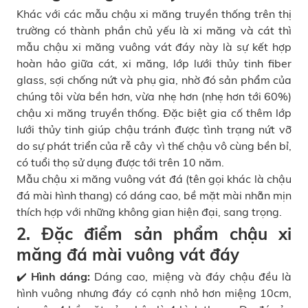
Khác với các mẫu chậu xi măng truyền thống trên thị
trường có thành phần chủ yếu là xi măng và cát thì
mẫu chậu xi măng vuông vát đáy này là sự kết hợp
hoàn hảo giữa cát, xi măng, lớp lưới thủy tinh fiber
glass, sợi chống nứt và phụ gia, nhờ đó sản phẩm của
chúng tôi vừa bền hơn, vừa nhẹ hơn (nhẹ hơn tới 60%)
chậu xi măng truyền thống. Đặc biệt gia cố thêm lớp
lưới thủy tinh giúp chậu tránh được tình trạng nứt vỡ
do sự phát triển của rễ cây vì thế chậu vô cùng bền bỉ,
có tuổi thọ sử dụng được tới trên 10 năm.
Mẫu chậu xi măng vuông vát đá (tên gọi khác là chậu
đá mài hình thang) có dáng cao, bề mặt mài nhẵn mịn
thích hợp với những không gian hiện đại, sang trọng.
2. Đặc điểm sản phẩm chậu xi
măng đá mài vuông vát đáy
✔️ Hình dáng:
Dáng cao, miệng và đáy chậu đều là
hình vuông nhưng đáy có cạnh nhỏ hơn miệng 10cm,