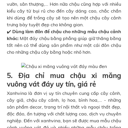
vườn, sân thượng,... Hơn nữa chậu cũng hợp với nhiều
kiểu cây từ bụi rủ cho đến cây dáng cao, chắc chắn
khi dùng để trồng cây sẽ tạo nên một
chậu cây cảnh
trưng bày tuyệt đẹp cho không gian.
✔️
Dùng làm đôn để chậu cho những mẫu chậu cảnh
khác:
Mặt đáy chậu bằng phẳng giúp giữ thăng bằng
tốt nên có thể dùng sản phẩm như một cái đôn chậu
cho những chậu cây bằng hoặc nhỏ hơn.
5. Địa chỉ mua chậu xi măng
vuông vát đáy uy tín, giá rẻ
Xanhvina
là đơn vị uy tín chuyên cung cấp cây cảnh,
cây giả
, chậu cây cảnh, lọ hoa,
bình hoa
,... - những
sản phẩm decor, trang trí nội thất và ngoại thất đẹp,
độc đáo, ấn tượng với chất lượng cao, dịch vụ chuyên
nghiệp. Đến với xanhvina, bạn sẽ được mua mẫu chậu
cảnh vuông vát đá và nhiều những mẫu
chậu trồng