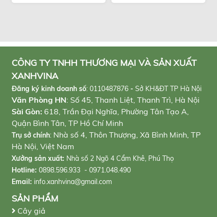
CÔNG TY TNHH THƯƠNG MẠI VÀ SẢN XUẤT
XANHVINA
Đăng ký kinh doanh số
:
0110487876
-
Sở KH&ĐT TP Hà Nội
Văn Phòng HN
: Số 45, Thanh Liệt, Thanh Trì, Hà Nội
Sài Gòn:
618, Trần Đại Nghĩa, Phường Tân Tạo A,
Quận Bình Tân, TP Hồ Chí Minh
Nhà số 4, Thôn Thượng, Xã Bình Minh, TP
Trụ sở chính
:
Hà Nội, Việt Nam
Xưởng sản xuất:
Nhà số 2 Ngõ 4 Cẩm Khê, Phú Thọ
Hotline:
0898.596.933 - 0971.048.490
Email:
info.xanhvina@gmail.com
SẢN PHẨM
Cây giả