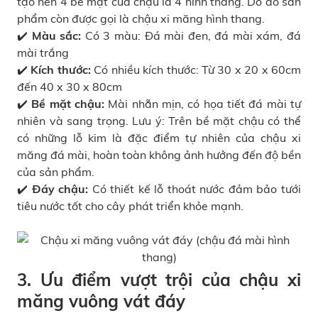
tạo nên 4 bề mặt của chậu là 4 hình thang. Do đó sản
phẩm còn được gọi là chậu xi măng hình thang.
✔️ Màu sắc:
Có 3 màu: Đá mài đen, đá mài xám, đá
mài trắng
✔️ Kích thước:
Có nhiều kích thước: Từ 30 x 20 x 60cm
đến 40 x 30 x 80cm
✔️ Bề mặt chậu:
Mài nhẵn mịn, có họa tiết đá mài tự
nhiên và sang trọng. Lưu ý: Trên bề mặt chậu có thể
có những lỗ kim là đặc điểm tự nhiên của chậu xi
măng đá mài, hoàn toàn không ảnh hưởng đến độ bền
của sản phẩm.
✔️ Đáy chậu:
Có thiết kế lỗ thoát nước đảm bảo tưới
tiêu nước tốt cho cây phát triển khỏe mạnh.
3. Ưu điểm vượt trội của chậu xi
măng vuông vát đáy