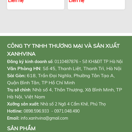
Liên hệ
Liên hệ
CÔNG TY TNHH THƯƠNG MẠI VÀ SẢN XUẤT
XANHVINA
Đăng ký kinh doanh số
:
0110487876
-
Sở KH&ĐT TP Hà Nội
Văn Phòng HN
: Số 45, Thanh Liệt, Thanh Trì, Hà Nội
Sài Gòn:
618, Trần Đại Nghĩa, Phường Tân Tạo A,
Quận Bình Tân, TP Hồ Chí Minh
Nhà số 4, Thôn Thượng, Xã Bình Minh, TP
Trụ sở chính
:
Hà Nội, Việt Nam
Xưởng sản xuất:
Nhà số 2 Ngõ 4 Cẩm Khê, Phú Thọ
Hotline:
0898.596.933 - 0971.048.490
Email:
info.xanhvina@gmail.com
SẢN PHẨM