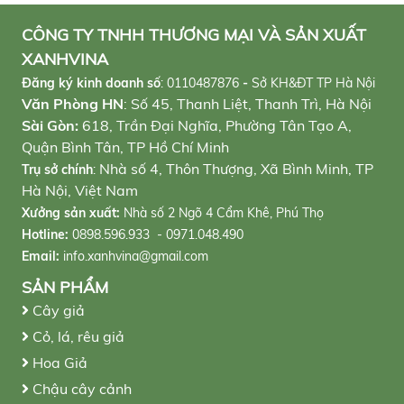
CÔNG TY TNHH THƯƠNG MẠI VÀ SẢN XUẤT
XANHVINA
Đăng ký kinh doanh số
:
0110487876
-
Sở KH&ĐT TP Hà Nội
Văn Phòng HN
: Số 45, Thanh Liệt, Thanh Trì, Hà Nội
Sài Gòn:
618, Trần Đại Nghĩa, Phường Tân Tạo A,
Quận Bình Tân, TP Hồ Chí Minh
Nhà số 4, Thôn Thượng, Xã Bình Minh, TP
Trụ sở chính
:
Hà Nội, Việt Nam
Xưởng sản xuất:
Nhà số 2 Ngõ 4 Cẩm Khê, Phú Thọ
Hotline:
0898.596.933 - 0971.048.490
Email:
info.xanhvina@gmail.com
SẢN PHẨM
Cây giả
Cỏ, lá, rêu giả
Hoa Giả
Chậu cây cảnh