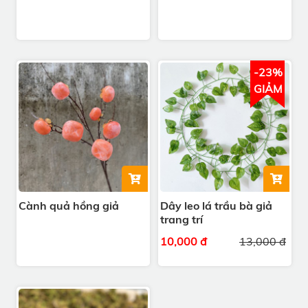
-23%
GIẢM
Cành quả hồng giả
Dây leo lá trầu bà giả
trang trí
10,000 đ
13,000 đ