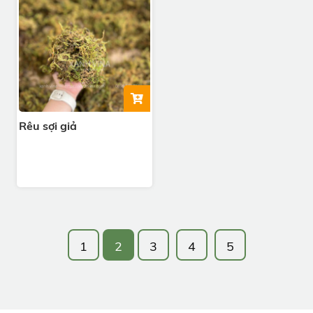
Rêu sợi giả
1
2
3
4
5