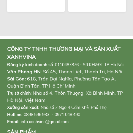
CÔNG TY TNHH THƯƠNG MẠI VÀ SẢN XUẤT
XANHVINA
Đăng ký kinh doanh số
:
0110487876
-
Sở KH&ĐT TP Hà Nội
Văn Phòng HN
: Số 45, Thanh Liệt, Thanh Trì, Hà Nội
Sài Gòn:
618, Trần Đại Nghĩa, Phường Tân Tạo A,
Quận Bình Tân, TP Hồ Chí Minh
Nhà số 4, Thôn Thượng, Xã Bình Minh, TP
Trụ sở chính
:
Hà Nội, Việt Nam
Xưởng sản xuất:
Nhà số 2 Ngõ 4 Cẩm Khê, Phú Thọ
Hotline:
0898.596.933 - 0971.048.490
Email:
info.xanhvina@gmail.com
SẢN PHẨM