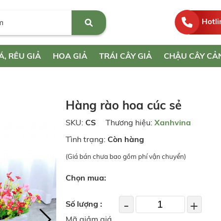
Hotli
Á, RÊU GIẢ
HOA GIẢ
TRÁI CÂY GIẢ
CHẬU CÂY CẢ
Hàng rào hoa cúc sẻ
SKU:
CS
Thương hiệu:
Xanhvina
Tình trạng:
Còn hàng
(Giá bán chưa bao gồm phí vận chuyển)
Chọn mua:
-
+
Số lượng :
Mã giảm giá