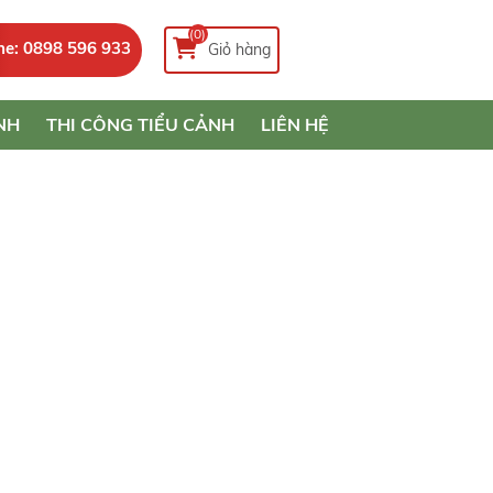
(0)
ne: 0898 596 933
Giỏ hàng
NH
THI CÔNG TIỂU CẢNH
LIÊN HỆ