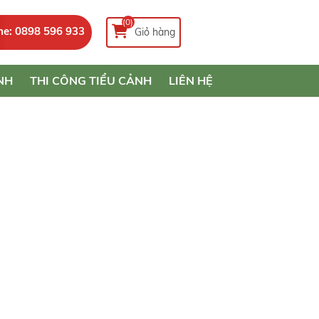
(0)
ne: 0898 596 933
Giỏ hàng
NH
THI CÔNG TIỂU CẢNH
LIÊN HỆ