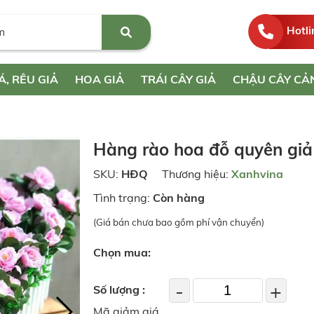
Hotli
Á, RÊU GIẢ
HOA GIẢ
TRÁI CÂY GIẢ
CHẬU CÂY CẢ
Hàng rào hoa đỗ quyên giả
SKU:
HĐQ
Thương hiệu:
Xanhvina
Tình trạng:
Còn hàng
(Giá bán chưa bao gồm phí vận chuyển)
Chọn mua:
-
+
Số lượng :
Mã giảm giá