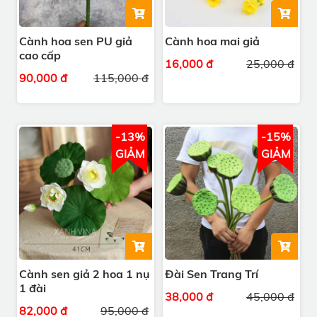
Cành hoa sen PU giả
Cành hoa mai giả
cao cấp
16,000 đ
25,000 đ
90,000 đ
115,000 đ
-13%
-15%
GIẢM
GIẢM
Cành sen giả 2 hoa 1 nụ
Đài Sen Trang Trí
1 đài
38,000 đ
45,000 đ
82,000 đ
95,000 đ