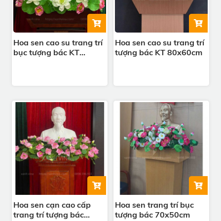
Hoa sen cao su trang trí
Hoa sen cao su trang trí
bục tượng bác KT
tượng bác KT 80x60cm
75x60cm
Hoa sen cạn cao cấp
Hoa sen trang trí bục
trang trí tượng bác
tượng bác 70x50cm