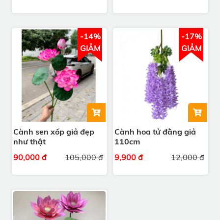
-14%
-17%
GIẢM
GIẢM
Cành sen xốp giả đẹp
Cành hoa tử đằng giả
như thật
110cm
90,000 đ
105,000 đ
9,900 đ
12,000 đ