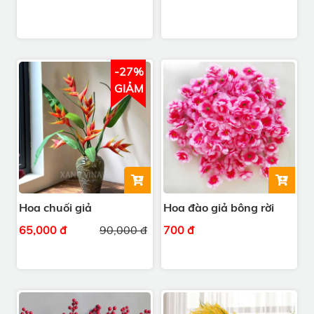
TB049T
-27%
GIẢM
Hoa chuối giả
Hoa đào giả bông rời
65,000 đ
90,000 đ
700 đ