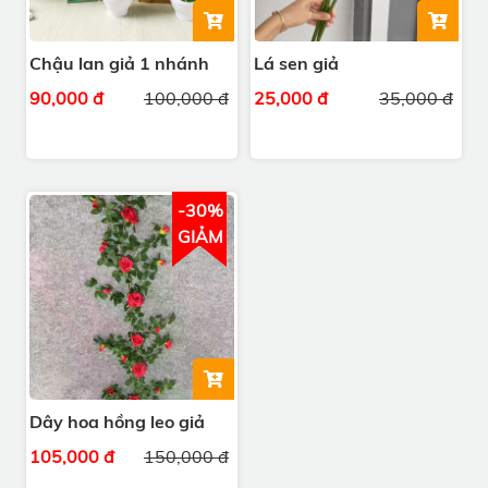
Chậu lan giả 1 nhánh
Lá sen giả
90,000 đ
100,000 đ
25,000 đ
35,000 đ
-30%
GIẢM
Dây hoa hồng leo giả
105,000 đ
150,000 đ