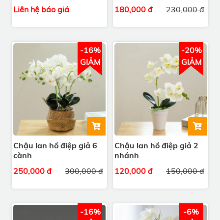
Liên hệ báo giá
180,000 đ
230,000 đ
-16%
-20%
GIẢM
GIẢM
Chậu lan hồ điệp giả 6
Chậu lan hồ điệp giả 2
cành
nhánh
250,000 đ
300,000 đ
120,000 đ
150,000 đ
-16%
-6%