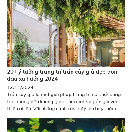
phòng khách rộng, sảnh khách sạn hay văn phòng
sang trọng, mà còn là lựa chọn hoàn hảo để làm nổi
bật khu vực ban công hay sân vườn ngoài trời, quán
cafe, nhà hàng,..
20+ ý tưởng trang trí trần cây giả đẹp đón
đầu xu hướng 2024
13/11/2024
Trần cây giả là một giải pháp trang trí nội thất sáng
tạo, mang đến không gian tươi mát và gần gũi với
thiên nhiên. Với những cành cây, dây leo hay thảm
cây xanh giả được chế tác từ các vật liệu như nhựa,
vải, hoặc lụa, trần cây nhân tạo không chỉ tạo ra hiệu
ứng xanh mát mà còn đảm bảo sự tiện lợi, không cần