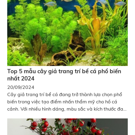
bảo dưỡng như cây thật. Loại trần này đang trở thành
xu hướng được yêu thích trong các quán cà phê, nhà
hàng, khách sạn, văn phòng, và thậm chí cả nhà ở,
giúp không gian trở nên xanh mát và tràn đầy sức
sống.
Top 5 mẫu cây giả trang trí bể cá phổ biến
nhất 2024
20/09/2024
Cây giả trang trí bể cá đang trở thành lựa chọn phổ
biến trong việc tạo điểm nhấn thẩm mỹ cho hồ cá
cảnh. Với nhiều hình dáng, màu sắc và kích thước đa
dạng, cây nhựa không chỉ giúp làm đẹp không gian
sống của các loài cá mà còn giúp người chơi cá cảnh
dễ dàng bảo quản và sắp xếp hồ cá theo sở thích