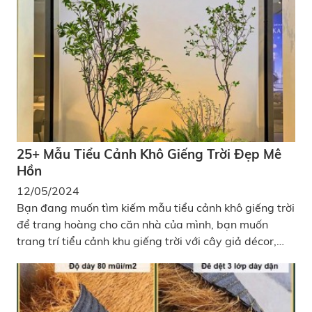
25+ Mẫu Tiểu Cảnh Khô Giếng Trời Đẹp Mê
Hồn
12/05/2024
Bạn đang muốn tìm kiếm mẫu tiểu cảnh khô giếng trời
để trang hoàng cho căn nhà của mình, bạn muốn
trang trí tiểu cảnh khu giếng trời với cây giả décor,
bạn muốn làm tiểu cảnh khô khu vực đó? Vậy việc cần
làm của bạn ngay bây giờ là hãy xem hết bài viết này
của chúng tôi nhé, chắc chắn bạn sẽ tìm được những
thông tin hữu ích đấy, bài viết này tôi sẽ giới thiệu đến