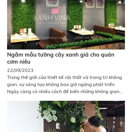
Ngắm mẫu tường cây xanh giả cho quán
cơm niêu
22/09/2023
Trong thế giới của thiết kế nội thất và trang trí không
gian, sự sáng tạo không bao giờ ngừng phát triển.
Ngày càng có nhiều cách để biến những không gian
bình thường trở nên độc đáo và thú vị hơn. Một trong
những xu hướng đang thu hút sự chú ý của nhiều
người là việc sử dụng tường cây xanh giả cho quán
cơm niêu hay nhà hàng, quán cafe... Cùng XanhVina
khám phá cách mà những tường cây xanh giả này đã