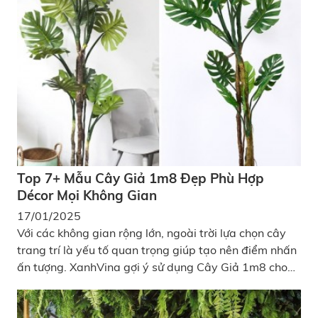
viết này xanhvina sẽ chia sẻ với bạn cách cắm hoa
đào đơn giản đẹp mà không làm rối mắt.
Top 7+ Mẫu Cây Giả 1m8 Đẹp Phù Hợp
Décor Mọi Không Gian
17/01/2025
Với các không gian rộng lớn, ngoài trời lựa chọn cây
trang trí là yếu tố quan trọng giúp tạo nên điểm nhấn
ấn tượng. XanhVina gợi ý sử dụng Cây Giả 1m8 cho
những ai yêu thích decor mảng xanh cho không gian
sống hoặc không gian kinh doanh. Với chiều cao lý
tưởng, các mẫu cây giả này không chỉ phù hợp với