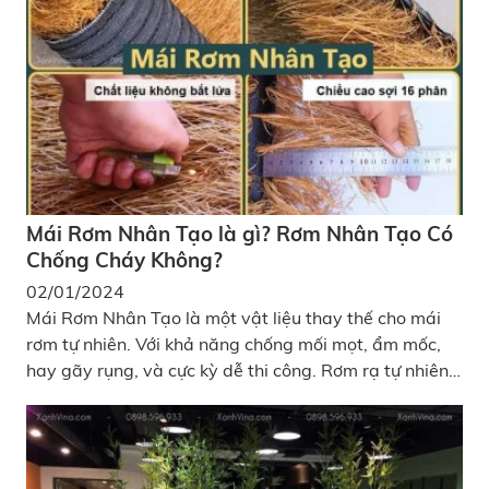
bạn
Mái Rơm Nhân Tạo là gì? Rơm Nhân Tạo Có
Chống Cháy Không?
02/01/2024
Mái Rơm Nhân Tạo là một vật liệu thay thế cho mái
rơm tự nhiên. Với khả năng chống mối mọt, ẩm mốc,
hay gãy rụng, và cực kỳ dễ thi công. Rơm rạ tự nhiên,
một biểu tượng quen thuộc trong đời sống của người
Việt từ thời xa xưa, thường được sử dụng sau mỗi mùa
gặt, phơi khô và ứng dụng trong nhiều mục đích khác
nhau, từ chất đốt đến việc lợp mái nhà.