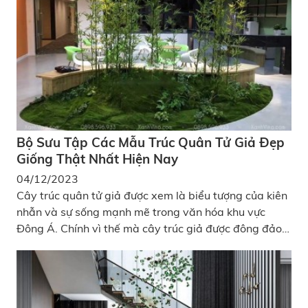
Bộ Sưu Tập Các Mẫu Trúc Quân Tử Giả Đẹp
Giống Thật Nhất Hiện Nay
04/12/2023
Cây trúc quân tử giả được xem là biểu tượng của kiên
nhẫn và sự sống mạnh mẽ trong văn hóa khu vực
Đông Á. Chính vì thế mà cây trúc giả được đông đảo
gia chủ lựa chọn để trang trí, làm đẹp cho cảnh quan
nội - ngoại thất ngôi nhà của mình. Hãy cùng
Xanhvina tìm hiểu thêm về các mẫu cây trúc nhân tạo
đẹp nhất hiện nay trong bài viết này nhé!