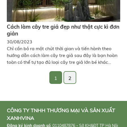
Cách làm cây tre giả đẹp như thật cực kì đơn
giản
30/08/2023
Chỉ cần bỏ ra một chút thời gian và tiến hành theo
hướng dẫn cách làm cây tre giả sau đây là bạn hoàn
toàn có thể tự tạo đủ loại cây tre giả lớn bé khác
nhau, nhìn đẹp, sống động và tự nhiên không khác gì
tre thật để decor cho không gian nhà mình.
1
2
CÔNG TY TNHH THƯƠNG MẠI VÀ SẢN XUẤT
XANHVINA
Đăng ký kinh doanh số
:
0110487876
-
Sở KH&ĐT TP Hà Nội