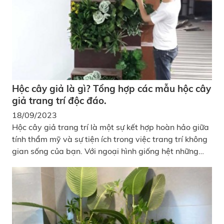
biến đổi và nâng cao không gian của các địa điểm ẩm
thực và giải trí, tạo nên môi trường thú vị và gây ấn
tượng mạnh mẽ cho khách hàng.
Hộc cây giả là gì? Tổng hợp các mẫu hộc cây
giả trang trí độc đáo.
18/09/2023
Hộc cây giả trang trí là một sự kết hợp hoàn hảo giữa
tính thẩm mỹ và sự tiện ích trong việc trang trí không
gian sống của bạn. Với ngoại hình giống hệt những
hộc sách truyền thống, hộc cây giả này mang đến
một cách mới mẻ và độc đáo để tạo điểm nhấn cho
bất kỳ căn phòng nào.