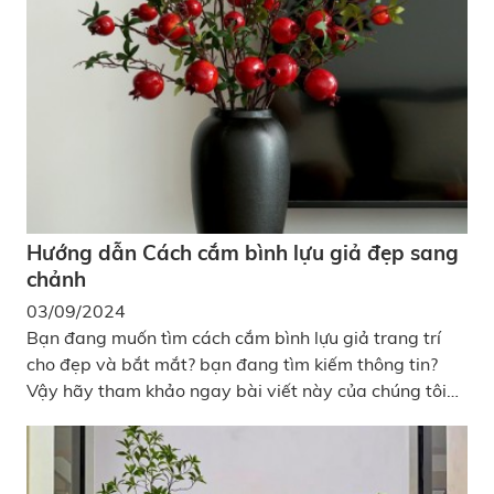
riêng. Ngoài ra, cây nhựa trang trí hồ cá còn là lựa
chọn thay thế cho cây thủy sinh tự nhiên, vừa giảm
công chăm sóc, vừa đảm bảo không ảnh hưởng đến
chất lượng nước và sức khỏe của cá.
Hướng dẫn Cách cắm bình lựu giả đẹp sang
chảnh
03/09/2024
Bạn đang muốn tìm cách cắm bình lựu giả trang trí
cho đẹp và bắt mắt? bạn đang tìm kiếm thông tin?
Vậy hãy tham khảo ngay bài viết này của chúng tôi
nhé, chắc chắn bạn sẽ tìm thấy những thông tin vô
cùng hữu ích đấy