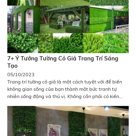
7+ Ý Tưởng Tường Cỏ Giả Trang Trí Sáng
Tạo
05/10/2023
Trang trí tường cỏ giả là một cách tuyệt vời để biến
không gian sống của bạn thành một bức tranh tự
nhiên sống động và thú vị. Không cần phải có kiến
thức chuyên sâu về thiết kế, bạn có thể sáng tạo và
tạo nên vẻ đẹp tự nhiên và tươi mới cho không gian
của mình. Hãy để trí tưởng tượng bay cao và thể hiện
phong cách riêng của bạn thông qua trang trí tường
cỏ giả nhé.