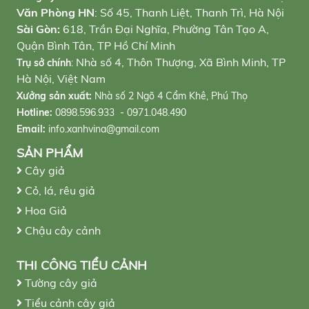
Văn Phòng HN
: Số 45, Thanh Liệt, Thanh Trì, Hà Nội
Sài Gòn:
618, Trần Đại Nghĩa, Phường Tân Tạo A,
Quận Bình Tân, TP Hồ Chí Minh
Nhà số 4, Thôn Thượng, Xã Bình Minh, TP
Trụ sở chính
:
Hà Nội, Việt Nam
Xưởng sản xuất:
Nhà số 2 Ngõ 4 Cẩm Khê, Phú Thọ
Hotline:
0898.596.933 - 0971.048.490
Email:
info.xanhvina@gmail.com
SẢN PHẨM
Cây giả
Cỏ, lá, rêu giả
Hoa Giả
Chậu cây cảnh
THI CÔNG TIỂU CẢNH
Tường cây giả
Tiểu cảnh cây giả