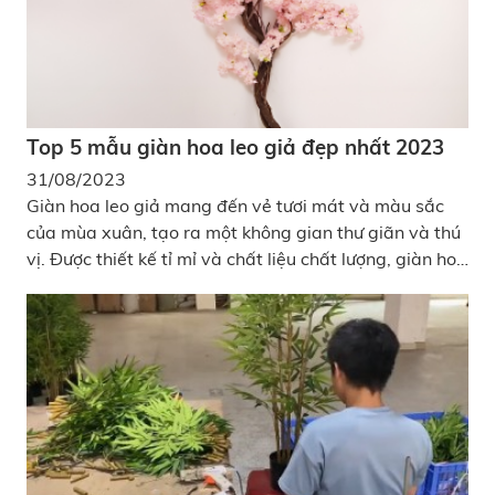
Top 5 mẫu giàn hoa leo giả đẹp nhất 2023
31/08/2023
Giàn hoa leo giả mang đến vẻ tươi mát và màu sắc
của mùa xuân, tạo ra một không gian thư giãn và thú
vị. Được thiết kế tỉ mỉ và chất liệu chất lượng, giàn hoa
leo giả là một điểm nhấn độc đáo cho ngôi nhà hoặc
sân vườn của bạn. XanhVina sẽ giới thiệu cho các bạn
top 5 mẫu giàn hoa leo giả trang trí đẹp nhất 2023.